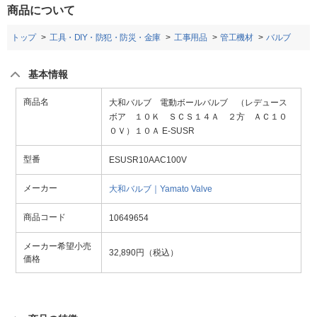
商品について
トップ
工具・DIY・防犯・防災・金庫
工事用品
管工機材
バルブ
基本情報
商品名
大和バルブ 電動ボールバルブ （レデュース
ボア １０Ｋ ＳＣＳ１４Ａ ２方 ＡＣ１０
０Ｖ）１０Ａ E-SUSR
型番
ESUSR10AAC100V
メーカー
大和バルブ｜Yamato Valve
商品コード
10649654
メーカー希望小売
32,890円（税込）
価格