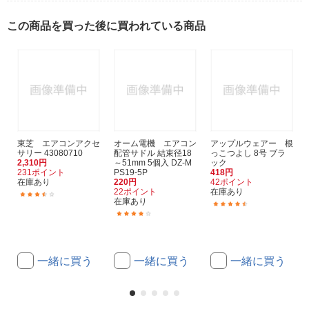
この商品を買った後に買われている商品
東芝 エアコンアクセ
オーム電機 エアコン
アップルウェアー 根
サリー 43080710
配管サドル 結束径18
っこつよし 8号 ブラ
2,310円
～51mm 5個入 DZ-M
ック
231ポイント
PS19-5P
418円
在庫あり
220円
42ポイント
22ポイント
在庫あり
(2)
在庫あり
(2)
(1)
一緒に買う
一緒に買う
一緒に買う