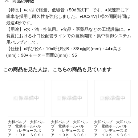
商品の特徴
【特長】●小型で軽量、低騒音（50dB以下）です。●減速部に平
歯車を採用し耐久性を強化しました。●DC24V仕様の開閉時間は
最速4秒です。
【用途】●水・油・空気用。●食品・医薬品などの工場設備に。●
装置における小口径配管ラインでの自動開閉・集中制御システム
用バルブとして。
【仕様】●呼び径A：10●呼び径B：3/8●面間(mm)：44●高さ
(mm)：98●モーター面間D(mm)：95
この商品を見た人は、こちらの商品も見ています
大和バルブ 大和バル
大和バルブ 大和バル
大和バルブ 大和バル
ブ 電動ボールバル
ブ 電動ボールバル
ブ 電動ボールバル
ブ （レデュースボ
ブ （レデュースボ
ブ （レデュースボ
ア １０Ｋ ＳＣＳ１
ア １０Ｋ ＳＣＳ１
ア １０Ｋ ＳＣＳ１