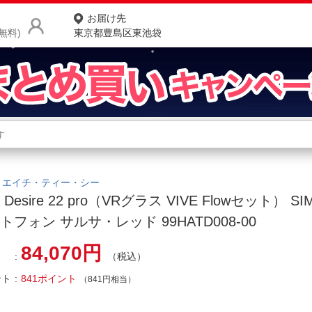
お届け先
無料)
東京都豊島区東池袋
商品をさがす
ランキングからさがす
ネ
カテゴリ一覧からさがす
ポ
｜エイチ・ティー・シー
 Desire 22 pro（VRグラス VIVE Flowセット） 
店
トフォン サルサ・レッド 99HATD008-00
お
84,070円
（税込）
お客様サポート
ント
841ポイント
（841円相当）
ご利用ガイド