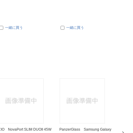
一緒に買う
一緒に買う
一
CIO NovaPort SLIM DUOII 45W
PanzerGlass Samsung Galaxy
レイアウト