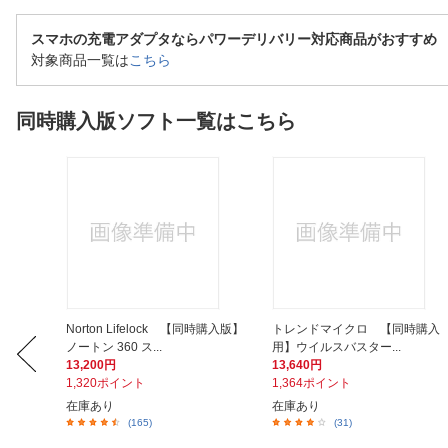
スマホの充電アダプタならパワーデリバリー対応商品がおすすめ
対象商品一覧は
こちら
同時購入版ソフト一覧はこちら
時購入
Norton Lifelock 【同時購入版】
トレンドマイクロ 【同時購入
ノートン 360 ス...
用】ウイルスバスター...
13,200円
13,640円
1,320ポイント
1,364ポイント
在庫あり
在庫あり
(165)
(31)