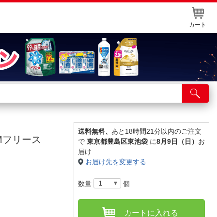
カート
店舗サービス
ット取り置き
イントカードWEB登録
送料無料、
あと18時間21分以内のご注文
SIMフリース
で
東京都豊島区東池袋
に
8月9日（日）
お
舗情報・店舗一覧
届け
お届け先を変更する
取り寄せ品入荷状況照会
数量
個
カートに入れる