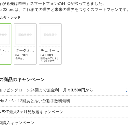
法
ながる先は未来」スマートフォンのHTCが帰ってきました。
よくある質問・お問合せ
sire 22 proは、これまでの世界と未来の世界をつなぐスマートフォン
I
ご利用規約
サルサ・レッド
E
サ・レ
ダークオー
チェリーブ
ク
ロッサム
0円
84,070円
84,070円
在庫あり
販売を終了しまし
た（生産完了）
の商品のキャンペーン
ョッピングローン24回まで無金利 月々
3,500円
から
aidy 3・6・12回あと払い分割手数料無料
-NEXT最大3ヶ月見放題キャンペーン
時購入キャンペーン