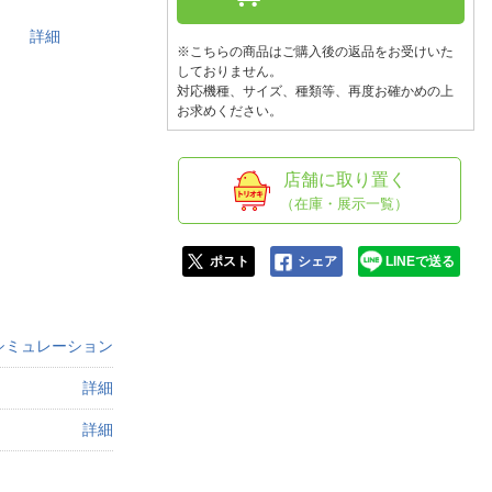
人窓口
です。
詳細
R情報
※こちらの商品はご購入後の返品をお受けいた
しておりません。
対応機種、サイズ、種類等、再度お確かめの上
お求めください。
nglish / 中文
店舗に取り置く
（在庫・展示一覧）
ポスト
シェア
LINEで送る
シミュレーション
詳細
詳細