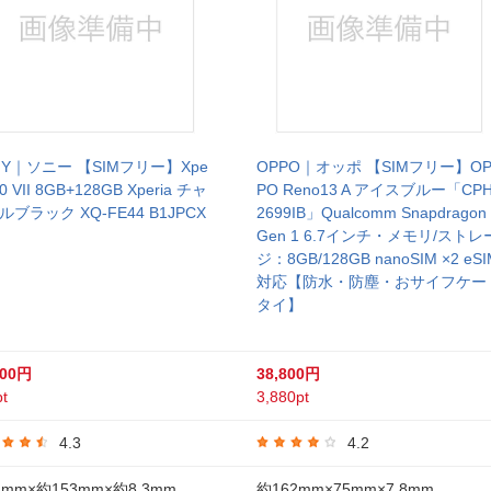
NY｜ソニー 【SIMフリー】Xpe
OPPO｜オッポ 【SIMフリー】O
 10 VII 8GB+128GB Xperia チャ
PO Reno13 A アイスブルー「CP
ルブラック XQ-FE44 B1JPCX
2699IB」Qualcomm Snapdragon
Gen 1 6.7インチ・メモリ/ストレ
ジ：8GB/128GB nanoSIM ×2 eSI
対応【防水・防塵・おサイフケー
タイ】
800円
38,800円
t
3,880pt
4.3
4.2
2mm×約153mm×約8.3mm
約162mm×75mm×7.8mm