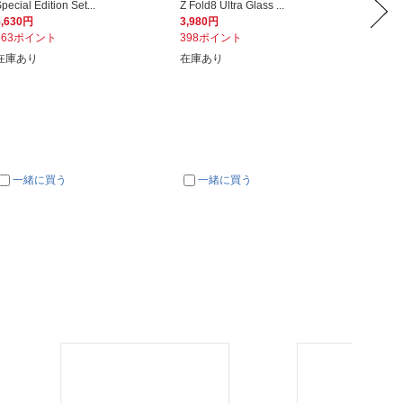
pecial Edition Set...
Z Fold8 Ultra Glass ...
スフィル
5,630円
3,980円
1,540
563ポイント
398ポイント
154ポ
在庫あり
在庫あり
予約受
一緒に買う
一緒に買う
一