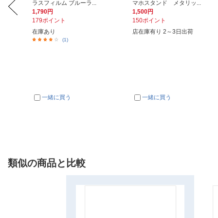
ラスフィルム ブルーラ...
マホスタンド メタリッ...
1,790円
1,500円
179ポイント
150ポイント
在庫あり
店在庫有り 2～3日出荷
(1)
一緒に買う
一緒に買う
類似の商品と比較