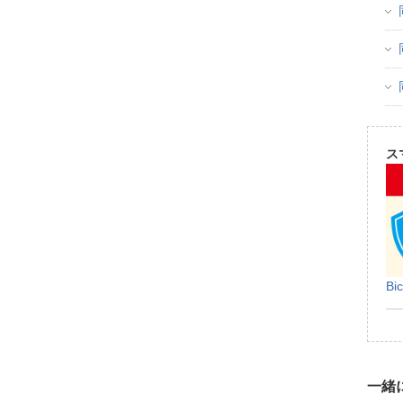
ス
B
一緒