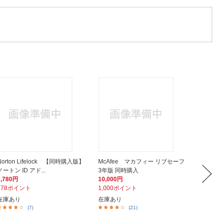
Norton Lifelock 【同時購入版】
McAfee マカフィー リブセーフ
トレン
ノートン ID アド...
3年版 同時購入
用】ウイ
7,780円
10,000円
6,600
778ポイント
1,000ポイント
660ポ
在庫あり
在庫あり
在庫あ
(7)
(21)