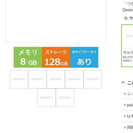
「つ
ほしいもの
De
色
:
お知らせ
サル
ッド
84,07
在庫あり
こ
シ
p
U
同