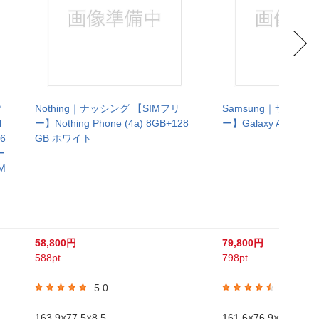
P
Nothing｜ナッシング 【SIMフリ
Samsung｜サムスン
H
ー】Nothing Phone (4a) 8GB+128
ー】Galaxy A57 5G A
 6
GB ホワイト
ー
M
58,800円
79,800円
588pt
798pt
5.0
4.4
163.9×77.5×8.5
161.6×76.9×6.9