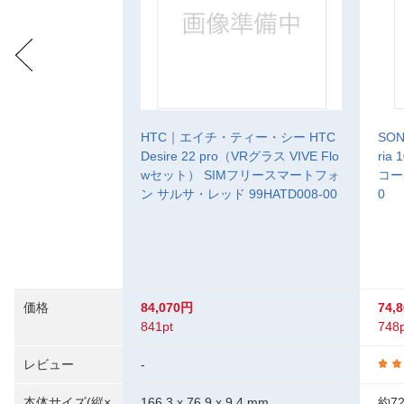
HTC｜エイチ・ティー・シー HTC
SO
Desire 22 pro（VRグラス VIVE Flo
ria
wセット） SIMフリースマートフォ
コー
ン サルサ・レッド 99HATD008-00
0
価格
84,070円
74,
841pt
748p
レビュー
-
本体サイズ(縦×
166.3 x 76.9 x 9.4 mm
約7