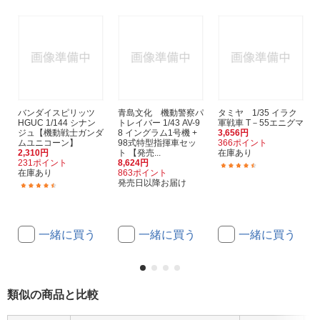
バンダイスピリッツ
青島文化 機動警察パ
タミヤ 1/35 イラク
HGUC 1/144 シナン
トレイバー 1/43 AV-9
軍戦車 T－55エニグマ
ジュ【機動戦士ガンダ
8 イングラム1号機 +
3,656円
ムユニコーン】
98式特型指揮車セッ
366ポイント
2,310円
ト 【発売...
在庫あり
231ポイント
8,624円
(3)
在庫あり
863ポイント
発売日以降お届け
(32)
一緒に買う
一緒に買う
一緒に買う
類似の商品と比較