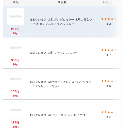
商品
商品名
レビュー
GSIクレオス
水性ガンダムカラー 水星の魔女シ
リーズ ガンダムエアリアル グレー
4.3
200円
20pt
GSIクレオス
水性ファインシルバー
4.7
358円
36pt
GSIクレオス
Mr.カラー GX112 スーパークリア
ーIII UVカット（光沢）
4.6
199円
20pt
GSIクレオス
Mr.カラー原色 色ノ源 イエロー
4.4
189円
19pt