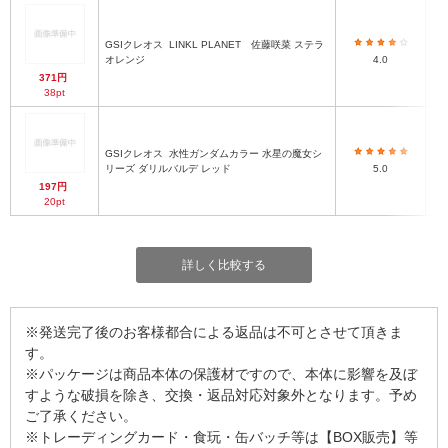
GSIクレオス
LINKL PLANET 佐藤咲菜 ステラ
オレンジ
4.0
371円
38pt
GSIクレオス
水性ガンダムカラー 水星の魔女シ
リーズ ダリルバルデ レッド
5.0
197円
20pt
詳しく比較する
※発送完了後のお客様都合による返品は不可とさせて頂きま
す。
※パッケージは商品本体の保護材ですので、本体に影響を及ぼ
すような破損を除き、交換・返品対応対象外となります。予め
ご了承ください。
※トレーディングカード・食玩・缶バッチ等は【BOX販売】等