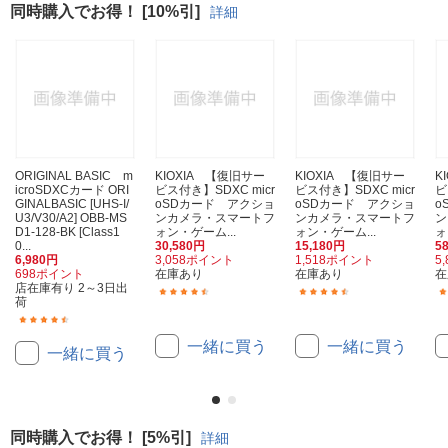
同時購入でお得！ [10%引]
詳細
ORIGINAL BASIC m
KIOXIA 【復旧サー
KIOXIA 【復旧サー
K
icroSDXCカード ORI
ビス付き】SDXC micr
ビス付き】SDXC micr
ビ
GINALBASIC [UHS-I/
oSDカード アクショ
oSDカード アクショ
o
U3/V30/A2] OBB-MS
ンカメラ・スマートフ
ンカメラ・スマートフ
ン
D1-128-BK [Class1
ォン・ゲーム...
ォン・ゲーム...
ォ
0...
30,580円
15,180円
5
6,980円
3,058ポイント
1,518ポイント
5
698ポイント
在庫あり
在庫あり
在
店在庫有り 2～3日出
(11)
(19)
荷
(33)
一緒に買う
一緒に買う
一緒に買う
同時購入でお得！ [5%引]
詳細