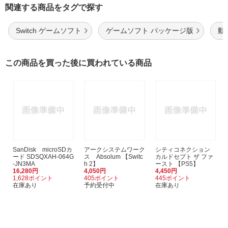
関連する商品をタグで探す
Switch ゲームソフト
ゲームソフト パッケージ版
動
この商品を買った後に買われている商品
SanDisk microSDカ
アークシステムワーク
シティコネクション
ード SDSQXAH-064G
ス Absolum 【Switc
カルドセプト ザ ファ
-JN3MA
h 2】
ースト 【PS5】
16,280円
4,050円
4,450円
1,628ポイント
405ポイント
445ポイント
在庫あり
予約受付中
在庫あり