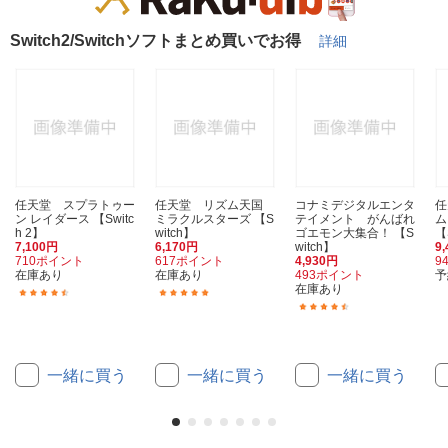
Switch2/Switchソフトまとめ買いでお得
詳細
任天堂 スプラトゥー
任天堂 リズム天国
コナミデジタルエンタ
任
ン レイダース 【Switc
ミラクルスターズ 【S
テイメント がんばれ
ム
h 2】
witch】
ゴエモン大集合！ 【S
【
7,100円
6,170円
witch】
9
710ポイント
617ポイント
4,930円
9
在庫あり
在庫あり
493ポイント
予
在庫あり
(28)
(100)
(15)
一緒に買う
一緒に買う
一緒に買う