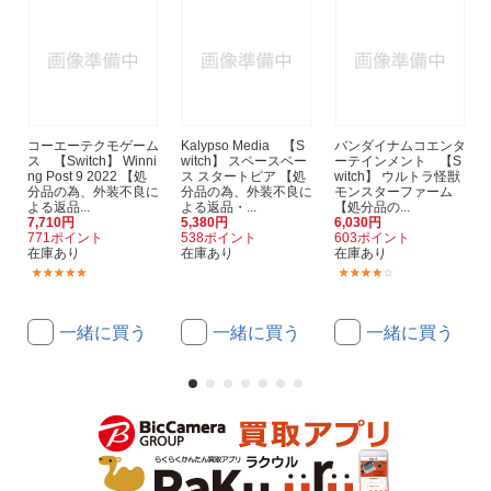
コーエーテクモゲーム
Kalypso Media 【S
バンダイナムコエンタ
ス 【Switch】 Winni
witch】 スペースベー
ーテインメント 【S
ng Post 9 2022 【処
ス スタートピア 【処
witch】 ウルトラ怪獣
分品の為、外装不良に
分品の為、外装不良に
モンスターファーム
よる返品...
よる返品・...
【処分品の...
7,710円
5,380円
6,030円
771ポイント
538ポイント
603ポイント
在庫あり
在庫あり
在庫あり
(13)
(15)
一緒に買う
一緒に買う
一緒に買う