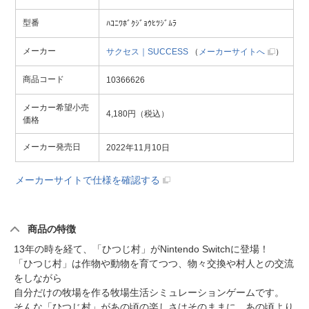
型番
ﾊｺﾆﾜﾎﾞｸｼﾞｮｳﾋﾂｼﾞﾑﾗ
メーカー
サクセス｜SUCCESS
（
メーカーサイトへ
）
商品コード
10366626
メーカー希望小売
4,180円（税込）
価格
メーカー発売日
2022年11月10日
メーカーサイトで仕様を確認する
商品の特徴
13年の時を経て、「ひつじ村」がNintendo Switchに登場！
「ひつじ村」は作物や動物を育てつつ、物々交換や村人との交流
をしながら
自分だけの牧場を作る牧場生活シミュレーションゲームです。
そんな「ひつじ村」があの頃の楽しさはそのままに、あの頃より