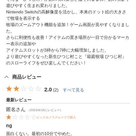
遊びやすく生まれ変わりました。
Nintendo Switchの高解像度を活かし、本来のドット絵の大きさ
で牧場を表示する
牧場のズームアウト機能を追加！ゲーム画面が見やすくなりまし
た。
さらに利便性も改善！アイテムの置き場所が一目で分かるマーカ
ー表示の追加や
アイテムスロットが3枠から7枠に大幅増加しました。
より遊びやすくなった新生ひつじ村こと『箱庭牧場 ひつじ村』
のスローライフをぜひ楽しんでください！
商品レビュー
2.0
(
2
)
すべて見る
最新レビュー
匿名
さん
（2023/4/16にレビュー）
ビックカメラグループで購入
ng
面白くない。最初の10分でやめた。