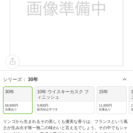
シリーズ
：
30年
30年
10年 ウイスキーカスク フ
15年
ィニッシュ
58,800円
9,800円
11,800円
1
在庫あり
販売休止中です
在庫あり
リンゴから生まれるその美しくも優美な香りは、フランスという風
土が生み出す唯一無二の味わいと言えるでしょう。その中でもシャ