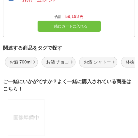
393円
12ポイント
59,193
合計
円
一緒にカートに入れる
関連する商品をタグで探す
お酒 700ml
お酒 チョコ
お酒 シャトー
林檎 
ご一緒にいかがですか？よく一緒に購入されている商品は
こちら！