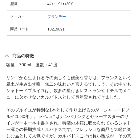
型番
#ｼｬﾄｰﾌﾞﾙｲﾕ30Y
メーカー
ブランデー
商品コード
10219891
商品の特徴
容量：700ml 度数：41度
リンゴから生まれるその美しくも優美な香りは、フランスという
風土が生み出す唯一無二の味わいと言えるでしょう。その中でも
シャトードブルイユは、数多の星付きレストランやホテルでメニ
ューに欠かせないカルバドスとして長年愛されてきました。
そのブルイユが特別な1本として作り上げるのが「シャトードブ
ルイユ 30年」。ラベルにはナンバリングとセラーマスターのサ
インが一本一本手書きされ、特製の木箱に収められているシャト
ー渾身の長期熟成カルバドスです。フレッシュな商品も気軽に楽
しむ品として人気ですが、カルバドスこそは長い熟成が、その真