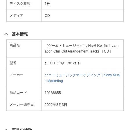
ディスク枚数
1枚
メディア
CD
基本情報
商品名
（ゲーム・ミュージック）/ NieR Re［in］carn
ation Chill Out Arrangement Tracks 【CD】
型番
ｹﾞｰﾑﾐﾕｰｼﾞﾂｸﾆｰｱﾘｲﾝｶｰﾈ
メーカー
ソニーミュージックマーケティング｜Sony Musi
c Marketing
商品コード
10186655
メーカー発売日
2022年8月3日