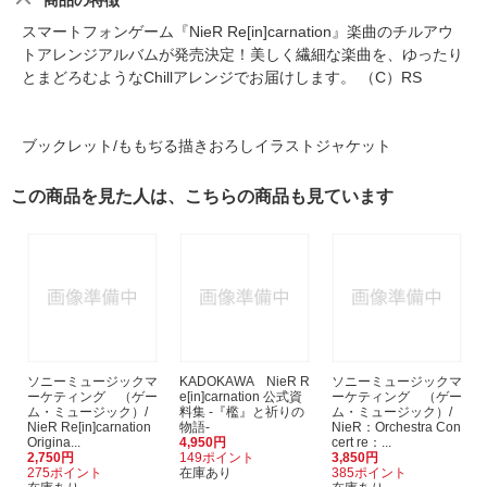
商品の特徴
スマートフォンゲーム『NieR Re[in]carnation』楽曲のチルアウ
トアレンジアルバムが発売決定！美しく繊細な楽曲を、ゆったり
とまどろむようなChillアレンジでお届けします。 （C）RS
ブックレット/ももぢる描きおろしイラストジャケット
この商品を見た人は、こちらの商品も見ています
ソニーミュージックマ
KADOKAWA NieR R
ソニーミュージックマ
ーケティング （ゲー
e[in]carnation 公式資
ーケティング （ゲー
ム・ミュージック）/
料集 -『檻』と祈りの
ム・ミュージック）/
NieR Re[in]carnation
物語-
NieR：Orchestra Con
Origina...
4,950円
cert re：...
2,750円
149ポイント
3,850円
275ポイント
在庫あり
385ポイント