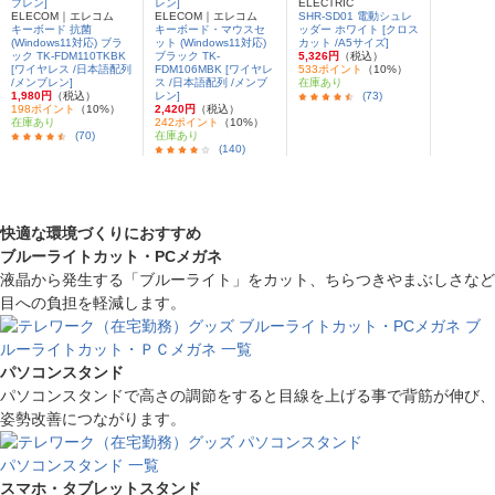
ELECTRIC
ELECOM｜エレコム
ELECOM｜エレコム
SHR-SD01 電動シュレ
キーボード 抗菌
キーボード・マウスセ
ッダー ホワイト [クロス
(Windows11対応) ブラ
ット (Windows11対応)
カット /A5サイズ]
ック TK-FDM110TKBK
ブラック TK-
5,326円
（税込）
[ワイヤレス /日本語配列
FDM106MBK [ワイヤレ
533ポイント
（10%）
/メンブレン]
ス /日本語配列 /メンブ
在庫あり
1,980円
（税込）
レン]
(73)
198ポイント
（10%）
2,420円
（税込）
在庫あり
242ポイント
（10%）
(70)
在庫あり
(140)
快適な環境づくりにおすすめ
ブルーライトカット・PCメガネ
液晶から発生する「ブルーライト」をカット、ちらつきやまぶしさなど
目への負担を軽減します。
ブ
ルーライトカット・ＰＣメガネ 一覧
パソコンスタンド
パソコンスタンドで高さの調節をすると目線を上げる事で背筋が伸び、
姿勢改善につながります。
パソコンスタンド 一覧
スマホ・タブレットスタンド