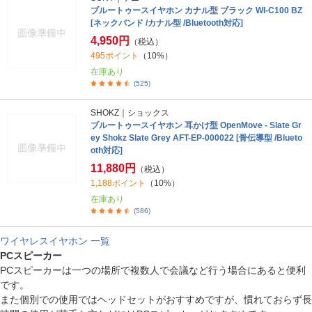
ブルートゥースイヤホン カナル型 ブラック WI-C100 BZ
[ネックバンド /カナル型 /Bluetooth対応]
4,950円
（税込）
495ポイント
（10%）
在庫あり
(525)
SHOKZ｜ショックス
ブルートゥースイヤホン 耳かけ型 OpenMove - Slate Gr
ey Shokz Slate Grey AFT-EP-000022 [骨伝導型 /Blueto
oth対応]
11,880円
（税込）
1,188ポイント
（10%）
在庫あり
(586)
ワイヤレスイヤホン 一覧
PCスピーカー
PCスピーカーは一つの場所で複数人で会議など行う場合にあると便利
です。
また個別での使用ではヘッドセットがおすすめですが、慣れておらず長