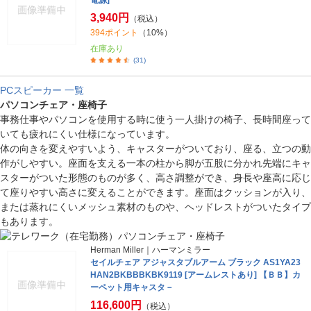
電源]
3,940円
（税込）
394ポイント
（10%）
在庫あり
(31)
PCスピーカー 一覧
パソコンチェア・座椅子
事務仕事やパソコンを使用する時に使う一人掛けの椅子、長時間座って
いても疲れにくい仕様になっています。
体の向きを変えやすいよう、キャスターがついており、座る、立つの動
作がしやすい。座面を支える一本の柱から脚が五股に分かれ先端にキャ
スターがついた形態のものが多く、高さ調整ができ、身長や座高に応じ
て座りやすい高さに変えることができます。座面はクッションが入り、
または蒸れにくいメッシュ素材のものや、ヘッドレストがついたタイプ
もあります。
Herman Miller｜ハーマンミラー
セイルチェア アジャスタブルアーム ブラック AS1YA23
HAN2BKBBBKBK9119 [アームレストあり] 【ＢＢ】カ
ーペット用キャスタ－
116,600円
（税込）