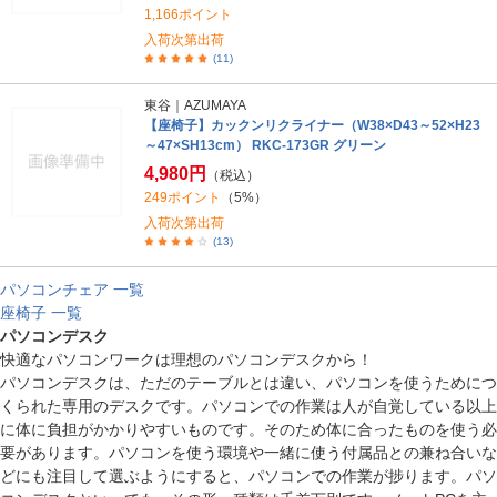
1,166ポイント
入荷次第出荷
(11)
東谷｜AZUMAYA
【座椅子】カックンリクライナー（W38×D43～52×H23
～47×SH13cm） RKC-173GR グリーン
4,980円
（税込）
249ポイント
（5%）
入荷次第出荷
(13)
パソコンチェア 一覧
座椅子 一覧
パソコンデスク
快適なパソコンワークは理想のパソコンデスクから！
パソコンデスクは、ただのテーブルとは違い、パソコンを使うためにつ
くられた専用のデスクです。パソコンでの作業は人が自覚している以上
に体に負担がかかりやすいものです。そのため体に合ったものを使う必
要があります。パソコンを使う環境や一緒に使う付属品との兼ね合いな
どにも注目して選ぶようにすると、パソコンでの作業が捗ります。パソ