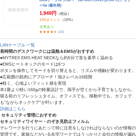
LANケーブル シルバー LD-VAPF/SV05 [0.5m /カテゴリ
ー5e /屋外用]
1,949円
（税込）
195ポイント
（10%）
在庫あり
(13)
LANケーブル 一覧
長時間のデスクワークには温熱＆EMSがおすすめ
●MYTREX EMS HEAT NECKなら約5分で首を素早く温める
●EMSヒートネックのモードは6つ
ボタンを操作してモードを切り替えると、リズムや感触が変わります。
●広範囲の筋肉にアプローチ！強さレベル16段階
●軽く、心地よいフィット感を実現
本1冊より軽い160gの軽量設計で、両手が空くから子育てをしながら、
寝る前のリフレッシュタイム、オフィスでも、移動中でも、カフェで
も“ながらネックケア”が叶います。
詳細はこちら
セキュリティ管理におすすめ
セキュリティワイヤー・のぞき見防止フィルム
テレワークを行うにあたって特に注意をしなければならないのが情報の
管理です。家族などがいる在宅ワークではうっかりと会社の情報が漏れ