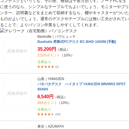
コンデスクといっても、その形、種類は千差万別です。ノートPCを主
に使うのなら、シンプルなテーブルでもよいでしょう。モニターやプリ
ンター、説明書などをまとめて収納するなら、棚やキャスターがついた
ものがよいでしょう。通常のデスクやテーブルには無い工夫がされてい
ることで、よりパソコン作業をしやすくしてくれます。
Bauhutte｜バウヒュッテ
Bauhutte 昇降式PCデスク BC-BHD-1000M [手動]
35,200円
（税込）
3,520ポイント
（10%）
在庫あり
(1)
山善｜YAMAZEN
パタパタデスク ハイタイプ YAMAZEN WN/WH2 RPST
8040H
6,540円
（税込）
654ポイント
（10%）
在庫あり
(16)
東谷｜AZUMAYA