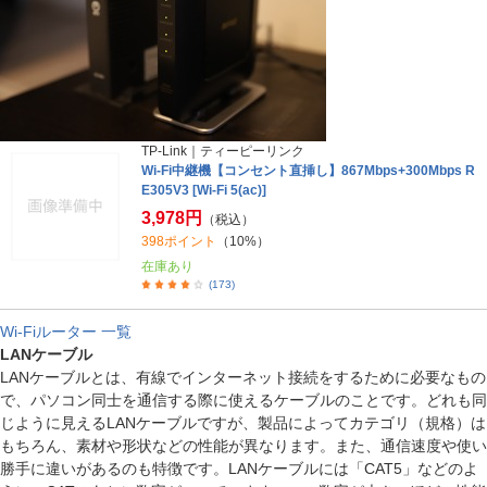
TP-Link｜ティーピーリンク
Wi-Fi中継機【コンセント直挿し】867Mbps+300Mbps R
E305V3 [Wi-Fi 5(ac)]
3,978円
（税込）
398ポイント
（10%）
在庫あり
(173)
Wi-Fiルーター 一覧
LANケーブル
LANケーブルとは、有線でインターネット接続をするために必要なもの
で、パソコン同士を通信する際に使えるケーブルのことです。どれも同
じように見えるLANケーブルですが、製品によってカテゴリ（規格）は
もちろん、素材や形状などの性能が異なります。また、通信速度や使い
勝手に違いがあるのも特徴です。LANケーブルには「CAT5」などのよ