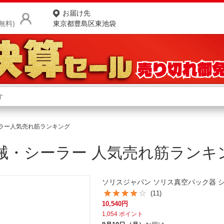
お届け先
無料)
東京都豊島区東池袋
商品をさがす
ランキングからさがす
ネ
ラー人気売れ筋ランキング
カテゴリ一覧からさがす
ポ
械・シーラー 人気売れ筋ランキ
店
お
ソリスジャパン ソリス真空パック器 シル
お客様サポート
(11)
10,540
円
ご利用ガイド
1,054
ポイント