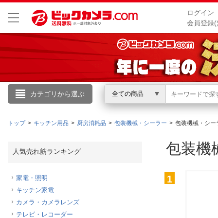
ログイン
会員登録(
こんにちは
カテゴリから選ぶ
全ての商品
ログイン
トップ
キッチン用品
厨房消耗品
包装機械・シーラー
包装機械・シー
新規会員登録
包装機
人気売れ筋ランキング
会員メニュー
1
家電・照明
キッチン家電
お買いもの履歴
カメラ・カメラレンズ
閲覧履歴
テレビ・レコーダー