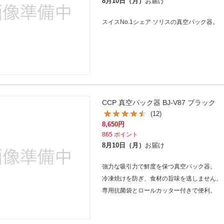
法
8月10日（月）
お届け
よくある質問・お問合せ
I
スイスNo.1シェア ソリスの真空パック器。
ご利用規約
E
CCP 真空パック器 BJ-V87 ブラック
(12)
8,650
円
865
ポイント
8月10日（月）
お届け
強力な吸引力で鮮度を保つ真空パック器。
冷凍焼けを防ぎ、食材の旨味を逃しません。
専用抗菌袋とロールカッター付きで便利。