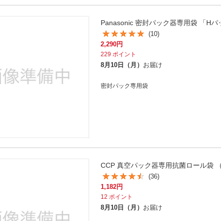
Panasonic 密封パック器専用袋 「H
(10)
2,290
円
229
ポイント
8月10日（月）
お届け
密封パック専用袋
CCP 真空パック器専用抗菌ロール袋 （6m
(36)
1,182
円
12
ポイント
8月10日（月）
お届け