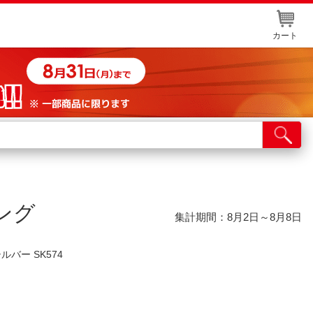
カート
店舗サービス
ット取り置き
イントカードWEB登録
ング
舗情報・店舗一覧
集計期間：8月2日～8月8日
取り寄せ品入荷状況照会
バー SK574