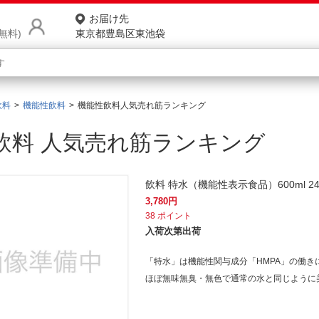
お届け先
無料)
東京都豊島区東池袋
飲料
機能性飲料
機能性飲料人気売れ筋ランキング
商品をさがす
飲料 人気売れ筋ランキング
ランキングからさがす
ネ
飲料 特水（機能性表示食品）600ml 
カテゴリ一覧からさがす
ポ
3,780
円
店
38
ポイント
入荷次第出荷
お
「特水」は機能性関与成分「HMPA」の働き
お客様サポート
ほぼ無味無臭・無色で通常の水と同じように
ご利用ガイド