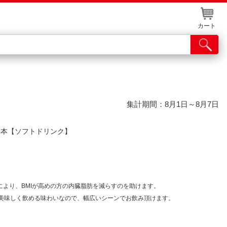
カート
店舗サービス
集計期間：8月1日～8月7日
ット取り置き
24本【ソフトドリンク】
イントカードWEB登録
舗情報・店舗一覧
取り寄せ品入荷状況照会
により、BMIが高めの方の内臓脂肪を減らすのを助けます。
美味しく飲める味わいなので、幅広いシーンでお飲み頂けます。