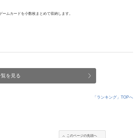
人窓口
R情報
ゲームカードを小数枚まとめて収納します。
nglish / 中文
一覧を見る
「ランキング」TOPへ
このページの先頭へ
このページの先頭へ