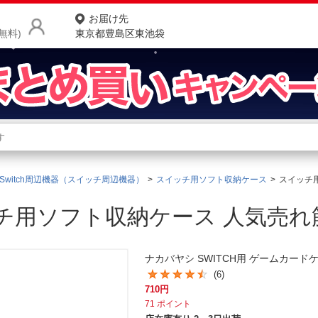
お届け先
無料)
東京都豊島区東池袋
商品をさがす
ランキングからさがす
ネ
Switch周辺機器（スイッチ周辺機器）
スイッチ用ソフト収納ケース
スイッチ
カテゴリ一覧からさがす
ポ
チ用ソフト収納ケース 人気売れ
店
お
ナカバヤシ SWITCH用 ゲームカードケース
お客様サポート
(6)
710
円
ご利用ガイド
71
ポイント