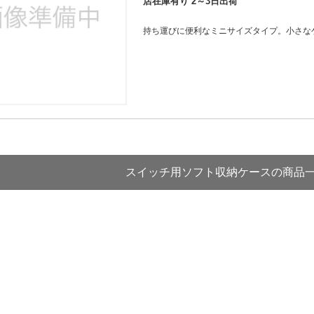
法
店在庫有り 2～3日出荷
よくある質問・お問合せ
I
持ち運びに便利なミニサイズタイプ。小さな
ご利用規約
E
スイッチ用ソフト収納ケースの商品