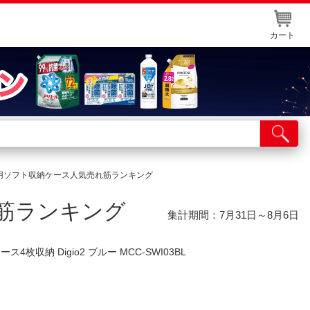
カート
店舗サービス
ット取り置き
用ソフト収納ケース人気売れ筋ランキング
イントカードWEB登録
筋ランキング
舗情報・店舗一覧
集計期間：7月31日～8月6日
取り寄せ品入荷状況照会
4枚収納 Digio2 ブルー MCC-SWI03BL