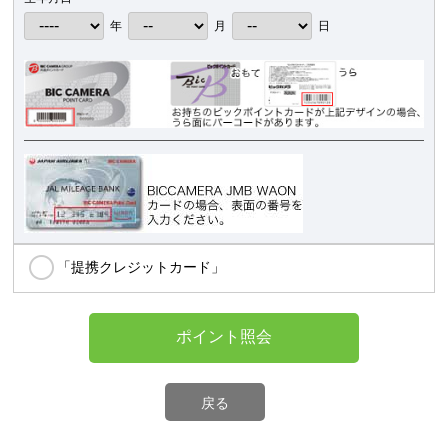
年
月
日
「提携クレジットカード」
ポイント照会
戻る