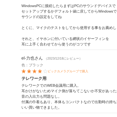
WindowsPCに接続したらまずはPCのサウンドデバイスで
セットアップするかデフォルト値に戻してからWindowsで
サウンドの設定をしてね
とくに、マイクのテストをしてから使用する事をお薦めしま
それと、イヤホンに付いている網状のイヤーフィンを
耳に上手く合わせてから使うのがコツです
el-力也
さん
（2023/12/18にレビュー）
色：ブラック
ビックカメラグループで購入
テレワーク用
テレワークでのWEB会議用に購入。
耳かけがないためマイク側が落ちてこないか不安があった
音の入出力も問題なし。
付属の巾着もあり、本体もコンパクトなので出勤時の持ち
いい買い物できました。