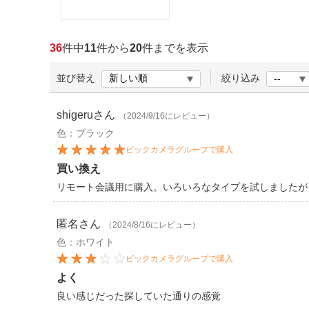
ほしいもの
お知らせ
36
件中
11
件から
20
件までを表示
並び替え
絞り込み
shigeru
さん
（2024/9/16にレビュー）
色：ブラック
ビックカメラグループで購入
買い換え
リモート会議用に購入。いろいろなタイプを試しましたが
匿名
さん
（2024/8/16にレビュー）
色：ホワイト
ビックカメラグループで購入
よく
良い感じだった探していた通りの感覚