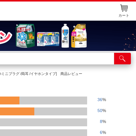
カート
店舗サービス
ット取り置き
.5mmミニプラグ /両耳 /イヤホンタイプ] 商品レビュー
イントカードWEB登録
舗情報・店舗一覧
36
%
取り寄せ品入荷状況照会
50
%
8
%
6
%