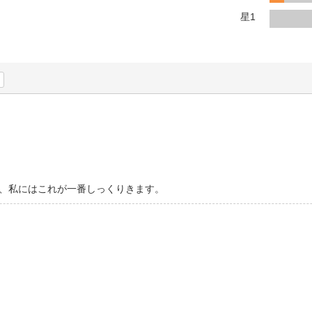
法
よくある質問・お問合せ
星1
I
ご利用規約
E
、私にはこれが一番しっくりきます。