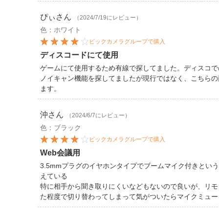
ぴぃ
さん
（2024/7/19にレビュー）
色：ホワイト
ビックカメラグループで購入
ディスコードにて使用
ゲームにて使用するため有線で探してました。ディスコで
ノイキャン機能を探してましたが現行ではなく、こちらの
ます。
沖
さん
（2024/6/7にレビュー）
色：ブラック
ビックカメラグループで購入
Web会議用
3.5mmプラグのイヤホンタイプでブームマイク付きとい
えている
特に相手から聞き取りにくいなどもないので良いが、リモコ
た程度で切り替わってしまって気がついたらマイクミュー