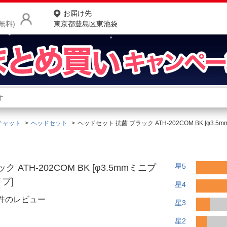
お届け先
無料)
東京都豊島区東池袋
商品をさがす
ランキングからさがす
ネ
チャット
ヘッドセット
ヘッドセット 抗菌 ブラック ATH-202COM BK [φ3
カテゴリ一覧からさがす
ポ
店
星5
ATH-202COM BK [φ3.5mmミニプ
お
プ]
星4
お客様サポート
6件のレビュー
星3
ご利用ガイド
星2