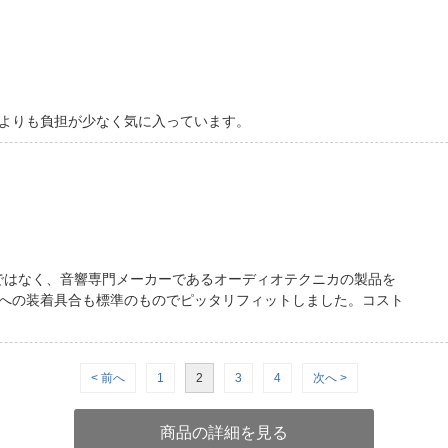
よりも負担が少なく気に入っています。
のではなく、音響専門メーカーであるオーディオテクニカの製品を
への装着具合も標準のものでピッタリフィットしました。コスト
< 前へ
1
2
3
4
次へ >
商品の詳細を見る