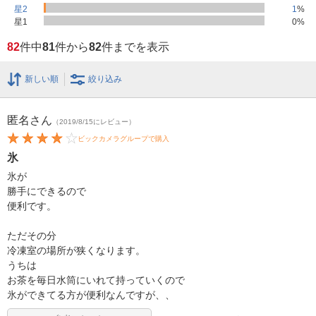
星2
1
%
星1
0
%
82
件中
81
件から
82
件までを表示
新しい順
絞り込み
匿名
さん
（2019/8/15にレビュー）
ビックカメラグループで購入
氷
氷が
勝手にできるので
便利です。
ただその分
冷凍室の場所が狭くなります。
うちは
お茶を毎日水筒にいれて持っていくので
氷ができてる方が便利なんですが、、