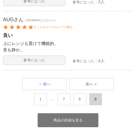
参考になった
3人
参考になった：
AUG
さん
（2019/8/5にレビュー）
ビックカメラグループで購入
良い
上にレンジも置けて機能的。
音も静か。
参考になった
4人
参考になった：
＜ 前へ
次へ ＞
1
…
7
8
9
商品の詳細を見る