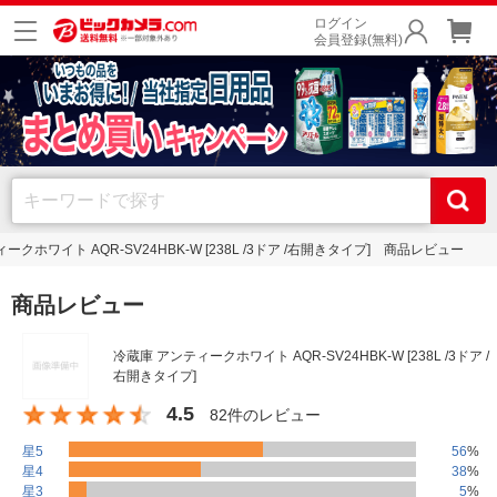
ログイン
会員登録(無料)
ークホワイト AQR-SV24HBK-W [238L /3ドア /右開きタイプ] 商品レビュー
商品レビュー
冷蔵庫 アンティークホワイト AQR-SV24HBK-W [238L /3ドア /
右開きタイプ]
4.5
82件のレビュー
星5
56
%
星4
38
%
星3
5
%