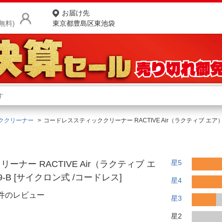
お届け先
無料)
東京都豊島区東池袋
商品をさがす
ランキングからさがす
ネ
ククリーナー
コードレススティッククリーナー RACTIVE Air（ラクティブ エア）
カテゴリ一覧からさがす
ポ
店
星5
ナー RACTIVE Air（ラクティブ エ
お
9-B [サイクロン式 /コードレス]
星4
お客様サポート
9件のレビュー
星3
ご利用ガイド
星2