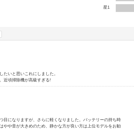
法
よくある質問・お問合せ
星1
I
ご利用規約
E
したいと思いこれにしました。
。近頃掃除機が高級すぎる!
つ目になりますが、さらに軽くなりました。バッテリーの持ち時
はやや音が大きめのため、静かな方が良い方は上位モデルをお勧