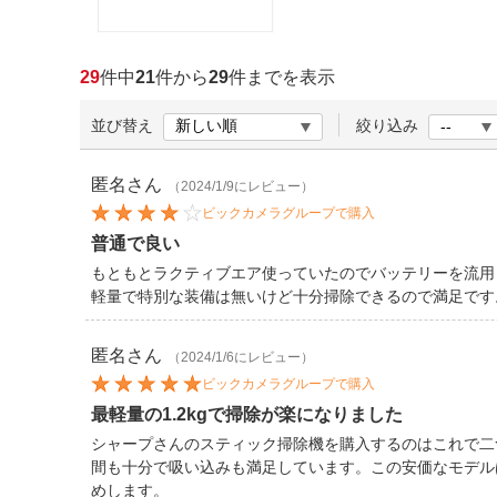
ほしいもの
お知らせ
29
件中
21
件から
29
件までを表示
並び替え
絞り込み
匿名
さん
（2024/1/9にレビュー）
ビックカメラグループで購入
普通で良い
もともとラクティブエア使っていたのでバッテリーを流用
軽量で特別な装備は無いけど十分掃除できるので満足です
匿名
さん
（2024/1/6にレビュー）
ビックカメラグループで購入
最軽量の1.2kgで掃除が楽になりました
シャープさんのスティック掃除機を購入するのはこれで二
間も十分で吸い込みも満足しています。この安価なモデル
めします。