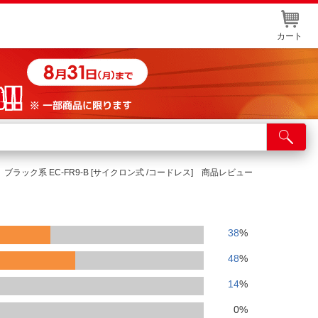
カート
店舗サービス
ット取り置き
 ブラック系 EC-FR9-B [サイクロン式 /コードレス] 商品レビュー
イントカードWEB登録
舗情報・店舗一覧
38
%
取り寄せ品入荷状況照会
48
%
14
%
0
%