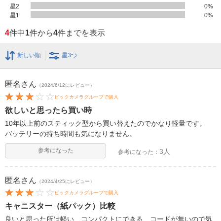
星2
0
%
星1
0
%
4
件中
1
件から
4
件までを表示
新しい順
星3つ
匿名
さん
（2024/6/12にレビュー）
ビックカメラグループで購入
欲しいと思ったら買い時
10年以上前のスティック型から買い替えたのでかなり軽量です。
バッテリーの持ち時間も気になりません。
参考になった
3人
参考になった：
匿名
さん
（2024/4/25にレビュー）
ビックカメラグループで購入
キャニスター（紙パック）比較
良いと思った所は軽い、コンパクトにできる、コードが無いので気