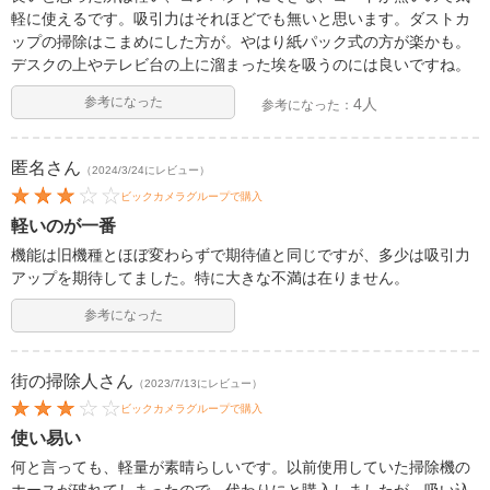
軽に使えるです。吸引力はそれほどでも無いと思います。ダストカ
ップの掃除はこまめにした方が。やはり紙パック式の方が楽かも。
デスクの上やテレビ台の上に溜まった埃を吸うのには良いですね。
参考になった
4人
参考になった：
匿名
さん
（2024/3/24にレビュー）
ビックカメラグループで購入
軽いのが一番
機能は旧機種とほぼ変わらずで期待値と同じですが、多少は吸引力
アップを期待してました。特に大きな不満は在りません。
参考になった
街の掃除人
さん
（2023/7/13にレビュー）
ビックカメラグループで購入
使い易い
何と言っても、軽量が素晴らしいです。以前使用していた掃除機の