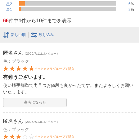
星2
6
%
星1
2
%
66
件中
1
件から
10
件までを表示
新しい順
絞り込み
匿名
さん
（2026/7/11にレビュー）
色：ブラック
ビックカメラグループで購入
有難うございます。
使い勝手簡単で尚且つお値段も良かったです。またよろしくお願い
いたします。
参考になった
匿名
さん
（2026/6/13にレビュー）
色：ブラック
ビックカメラグループで購入