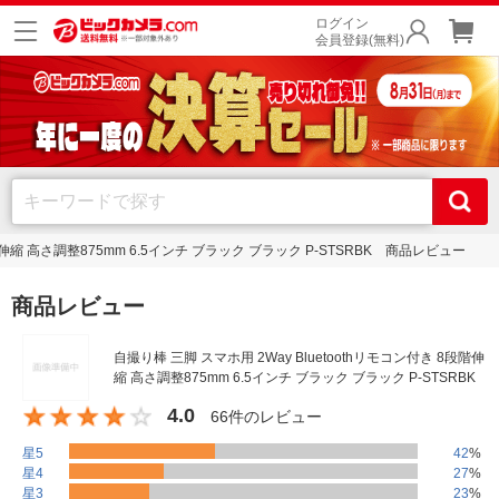
ログイン
会員登録(無料)
段階伸縮 高さ調整875mm 6.5インチ ブラック ブラック P-STSRBK 商品レビュー
商品レビュー
自撮り棒 三脚 スマホ用 2Way Bluetoothリモコン付き 8段階伸
縮 高さ調整875mm 6.5インチ ブラック ブラック P-STSRBK
4.0
66件のレビュー
星5
42
%
星4
27
%
星3
23
%