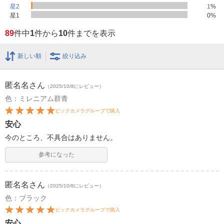
星2
1
%
星1
0
%
89
件中
1
件から
10
件までを表示
新しい順
絞り込み
匿名名
さん
（2025/10/8にレビュー）
色：ミレニアム群青
ビックカメラグループで購入
安心
今のところ、不具合はありません。
参考になった
匿名名
さん
（2025/10/8にレビュー）
色：ブラック
ビックカメラグループで購入
安心