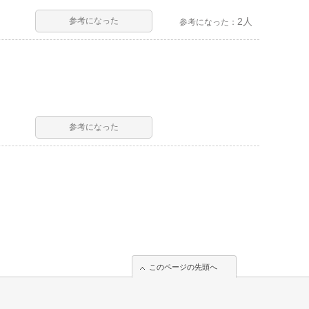
参考になった
2人
参考になった：
参考になった
このページの先頭へ
このページの先頭へ