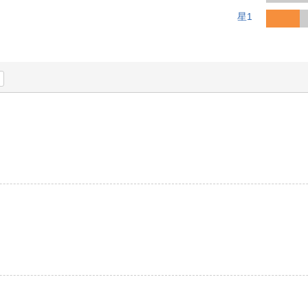
法
よくある質問・お問合せ
星1
I
ご利用規約
E