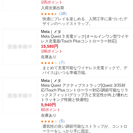
105
ポイント
入荷次第出荷
（18）
快適にプレイを楽しめる、人間工学に基づいたデ
ザインのヘッドストラップ。
Meta｜メタ
Meta Quest 3 充電ドック[オールインワン型ワイヤ
レス充電器/Touch Plusコントローラー対応]
19,580
円
196
ポイント
在庫あり
（7）
まとめて充電可能なワイヤレス充電ドックで、デ
バイスはいつも準備万端。
Meta｜メタ
Meta Quest アクティブストラップ[Quest 3/3S対
応/Touch Plusコントローラー対応/調節可能なリラ
ックスフィット/グリップ力と安定性が向上/優れた
トラッキング性能と快適性]
5,940
円
60
ポイント
在庫あり
（5）
通気性の良い調節可能なストラップが、コントロ
ーラーをしっかり手に固定。