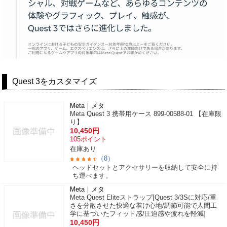
Quest 3をカスタマイズ
Meta｜メタ
Meta Quest 3 携帯用ケース 899-00588-01 【在庫限
り】
10,450
円
105
ポイント
在庫あり
（8）
ヘッドセットとアクセサリーを収納して安全に持
ち運べます。
Meta｜メタ
Meta Quest Eliteストラップ[Quest 3/3Sに対応/重
さを分散させた快適な着け心地/調節可能で人間工
学に基づいたフィット感/圧迫感や疲れを軽減]
10,450
円