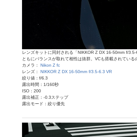
レンズキットに同封される「NIKKOR Z DX 16-50mm
ともにバランスが取れて相性は抜群。VCも搭載されている
カメラ：
Nikon Z fc
レンズ：
NIKKOR Z DX 16-50mm f/3.5-6.3 VR
絞り値：f/6.3
露出時間：1/160秒
ISO：200
露出補正：-0.3ステップ
露出モード：絞り優先