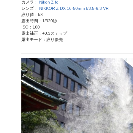
カメラ：
Nikon Z fc
レンズ：
NIKKOR Z DX 16-50mm f/3.5-6.3 VR
絞り値：f/8
露出時間：1/320秒
ISO：100
露出補正：+0.3ステップ
露出モード：絞り優先