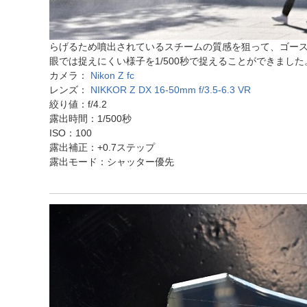
らげるため噴出されているスチームの質感を狙って、ゴー
眼では捉えにくい様子を1/500秒で捉えることができました。
カメラ：
Nikon Z fc
レンズ：
NIKKOR Z DX 16-50mm f/3.5-6.3 VR
絞り値：f/4.2
露出時間：1/500秒
ISO：100
露出補正：+0.7ステップ
露出モード：シャッター優先