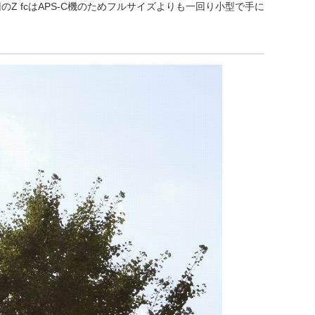
人窓口
 fcはAPS-C機のためフルサイズよりも一回り小型で手に
R情報
nglish / 中文