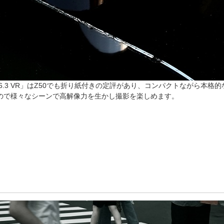
 f/3.5-6.3 VR」はZ50でも折り紙付きの定評があり、コンパクトなが
ので様々なシーンで高解像力を生かし撮影を楽しめます。