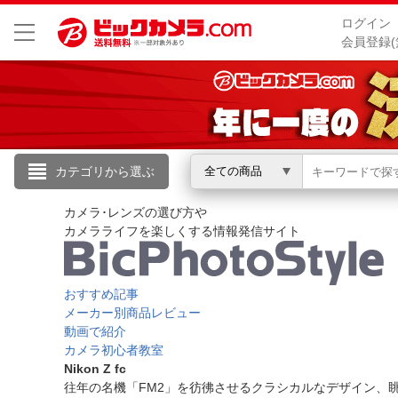
ログイン
会員登録(
こんにちは
カテゴリから選ぶ
全ての商品
ログイン
カメラ･レンズの選び方や
カメラライフを楽しくする情報発信サイト
新規会員登録
おすすめ記事
メーカー別商品レビュー
会員メニュー
動画で紹介
カメラ初心者教室
お買いもの履歴
Nikon Z fc
閲覧履歴
往年の名機「FM2」を彷彿させるクラシカルなデザイン、眺