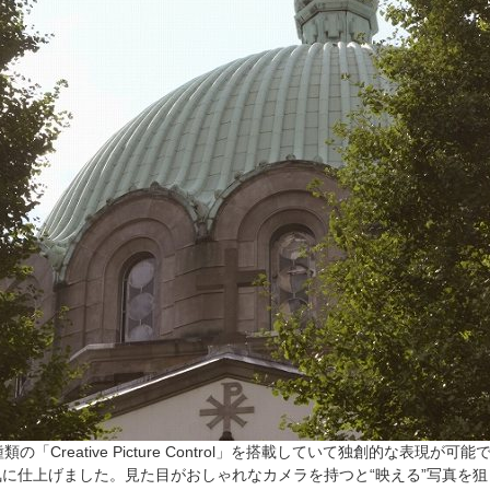
reative Picture Control」を搭載していて独創的な表現が可
に仕上げました。見た目がおしゃれなカメラを持つと“映える”写真を