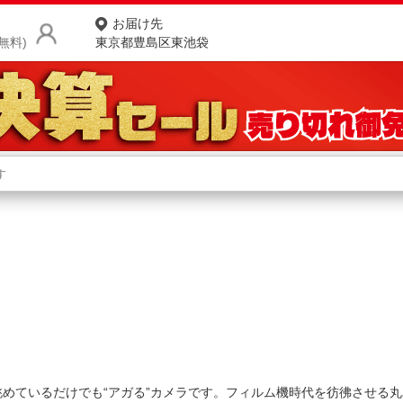
お届け先
無料)
東京都豊島区東池袋
商品をさがす
ランキングからさがす
ネ
カテゴリ一覧からさがす
ポ
店
お
お客様サポート
ご利用ガイド
めているだけでも“アガる”カメラです。フィルム機時代を彷彿させる丸み