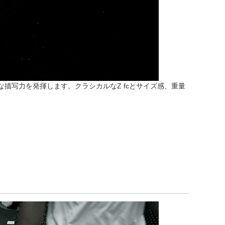
ら本格的な描写力を発揮します。クラシカルなZ fcとサイズ感、重量