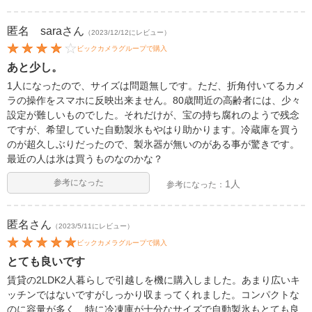
匿名 sara
さん
（2023/12/12にレビュー）
ビックカメラグループで購入
あと少し。
1人になったので、サイズは問題無しです。ただ、折角付いてるカメ
ラの操作をスマホに反映出来ません。80歳間近の高齢者には、少々
設定が難しいものでした。それだけが、宝の持ち腐れのようで残念
ですが、希望していた自動製氷もやはり助かります。冷蔵庫を買う
のが超久しぶりだったので、製氷器が無いのがある事が驚きです。
最近の人は氷は買うものなのかな？
参考になった
1人
参考になった：
匿名
さん
（2023/5/11にレビュー）
ビックカメラグループで購入
とても良いです
賃貸の2LDK2人暮らしで引越しを機に購入しました。あまり広いキ
ッチンではないですがしっかり収まってくれました。コンパクトな
のに容量が多く、特に冷凍庫が十分なサイズで自動製氷もとても良