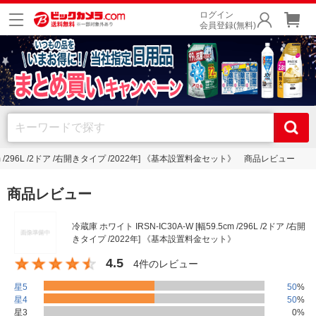
ログイン
会員登録(無料)
.5cm /296L /2ドア /右開きタイプ /2022年] 《基本設置料金セット》 商品レビュー
商品レビュー
冷蔵庫 ホワイト IRSN-IC30A-W [幅59.5cm /296L /2ドア /右開
きタイプ /2022年] 《基本設置料金セット》
4.5
4件のレビュー
星5
50
%
星4
50
%
星3
0
%