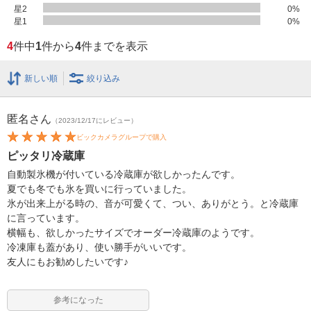
星2
0
%
星1
0
%
4
件中
1
件から
4
件までを表示
新しい順
絞り込み
匿名
さん
（2023/12/17にレビュー）
ビックカメラグループで購入
ピッタリ冷蔵庫
自動製氷機が付いている冷蔵庫が欲しかったんです。
夏でも冬でも氷を買いに行っていました。
氷が出来上がる時の、音が可愛くて、つい、ありがとう。と冷蔵庫
に言っています。
横幅も、欲しかったサイズでオーダー冷蔵庫のようです。
冷凍庫も蓋があり、使い勝手がいいです。
友人にもお勧めしたいです♪
参考になった