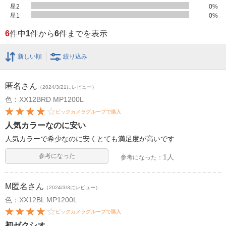
星2
0
%
星1
0
%
6
件中
1
件から
6
件までを表示
新しい順
絞り込み
匿名
さん
（2024/3/21にレビュー）
色：XX12BRD MP1200L
ビックカメラグループで購入
人気カラーなのに安い
人気カラーで希少なのに安くとても満足度が高いです
参考になった
1人
参考になった：
M匿名
さん
（2024/3/3にレビュー）
色：XX12BL MP1200L
ビックカメラグループで購入
初ゼクシオ