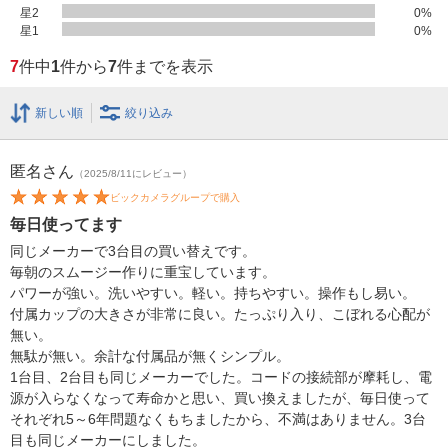
星2
0
%
星1
0
%
7
件中
1
件から
7
件までを表示
新しい順
絞り込み
匿名
さん
（2025/8/11にレビュー）
ビックカメラグループで購入
毎日使ってます
同じメーカーで3台目の買い替えです。
毎朝のスムージー作りに重宝しています。
パワーが強い。洗いやすい。軽い。持ちやすい。操作もし易い。
付属カップの大きさが非常に良い。たっぷり入り、こぼれる心配が
無い。
無駄が無い。余計な付属品が無くシンプル。
1台目、2台目も同じメーカーでした。コードの接続部が摩耗し、電
源が入らなくなって寿命かと思い、買い換えましたが、毎日使って
それぞれ5～6年問題なくもちましたから、不満はありません。3台
目も同じメーカーにしました。