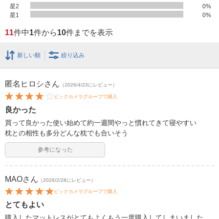
星2
0
%
星1
0
%
11
件中
1
件から
10
件までを表示
新しい順
絞り込み
匿名ヒロシ
さん
（2026/4/23にレビュー）
ビックカメラグループで購入
良かった
買って良かった使い始めて約一週間やっと慣れてきて寝やすい
枕との相性も多分どんな枕でも合いそう
参考になった
MAO
さん
（2026/2/28にレビュー）
ビックカメラグループで購入
とてもよい
購入したマットレスがとてもよくもう一度購入してしまいました。