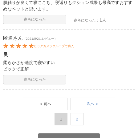
肌触りが良くて寝ここち、寝返りもクション成果も最高ですおすす
めなベットと思います。
参考になった
1人
参考になった：
匿名
さん
（2021/5/2にレビュー）
ビックカメラグループで購入
良
柔らかさが適度で寝やすい
ビックで正解
参考になった
＜ 前へ
次へ ＞
1
2