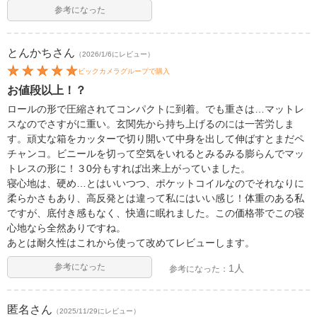
参考になった
とんかち
さん
（2026/1/6にレビュー）
ビックカメラグループで購入
お値段以上！？
ロールの形で圧縮されてコンパクトに到着。でも重さは…マットレ
スなのでさすがに重い。玄関先から持ち上げるのには一苦労しま
す。頑丈な箱をカッターで切り開いて中身を出して伸ばすとまだペ
チャンコ。ビニールを切って空気をいれるとみるみる膨らんでマッ
トレスの形に！３0分もすれば出来上がっていました。
寝心地は、硬め…とはいいつつ、ポケットコイルなのでそれなりに
柔らかさもあり、高反発とは違って私にはいい感じ！体重のある私
ですが、底付き感もなく、快適に眠れました。この価格帯でこの寝
心地なら全然ありですね。
あとは耐久性はこれから使って改めてレビューします。
参考になった
1人
参考になった：
匿名
さん
（2025/11/29にレビュー）