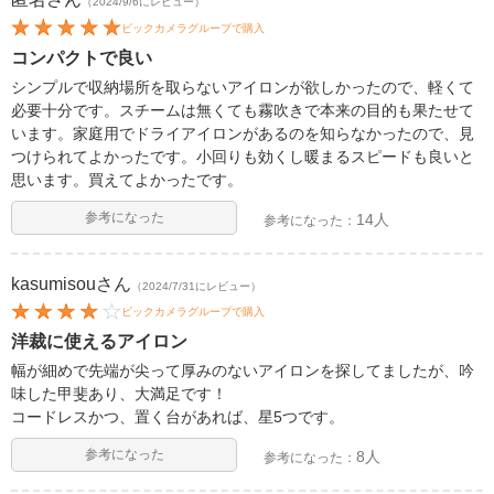
（2024/9/6にレビュー）
ビックカメラグループで購入
コンパクトで良い
シンプルで収納場所を取らないアイロンが欲しかったので、軽くて
必要十分です。スチームは無くても霧吹きで本来の目的も果たせて
います。家庭用でドライアイロンがあるのを知らなかったので、見
つけられてよかったです。小回りも効くし暖まるスピードも良いと
思います。買えてよかったです。
参考になった
14人
参考になった：
kasumisou
さん
（2024/7/31にレビュー）
ビックカメラグループで購入
洋裁に使えるアイロン
幅が細めで先端が尖って厚みのないアイロンを探してましたが、吟
味した甲斐あり、大満足です！
コードレスかつ、置く台があれば、星5つです。
参考になった
8人
参考になった：