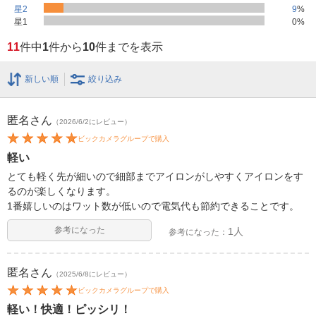
星2
9
%
星1
0
%
11
件中
1
件から
10
件までを表示
新しい順
絞り込み
匿名
さん
（2026/6/2にレビュー）
ビックカメラグループで購入
軽い
とても軽く先が細いので細部までアイロンがしやすくアイロンをす
るのが楽しくなります。
1番嬉しいのはワット数が低いので電気代も節約できることです。
参考になった
1人
参考になった：
匿名
さん
（2025/6/8にレビュー）
ビックカメラグループで購入
軽い！快適！ピッシリ！