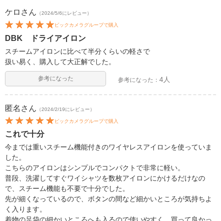
ケロ
さん
（2024/5/6にレビュー）
ビックカメラグループで購入
DBK ドライアイロン
スチームアイロンに比べて半分くらいの軽さで
扱い易く、購入して大正解でした。
参考になった
4人
参考になった：
匿名
さん
（2024/2/19にレビュー）
ビックカメラグループで購入
これで十分
今までは重いスチーム機能付きのワイヤレスアイロンを使っていま
した。
こちらのアイロンはシンプルでコンパクトで非常に軽い。
普段、洗濯してすぐワイシャツを数枚アイロンにかけるだけなの
で、スチーム機能も不要で十分でした。
先が細くなっているので、ボタンの間など細かいところが気持ちよ
く入ります。
着物の足袋の細かいところへも入るので使いやすく、買って良かっ