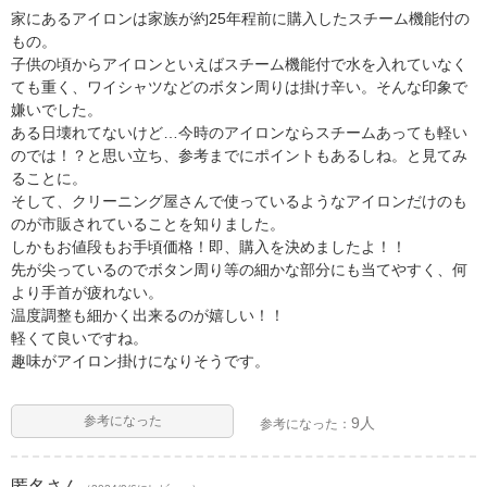
家にあるアイロンは家族が約25年程前に購入したスチーム機能付の
もの。
子供の頃からアイロンといえばスチーム機能付で水を入れていなく
ても重く、ワイシャツなどのボタン周りは掛け辛い。そんな印象で
嫌いでした。
ある日壊れてないけど…今時のアイロンならスチームあっても軽い
のでは！？と思い立ち、参考までにポイントもあるしね。と見てみ
ることに。
そして、クリーニング屋さんで使っているようなアイロンだけのも
のが市販されていることを知りました。
しかもお値段もお手頃価格！即、購入を決めましたよ！！
先が尖っているのでボタン周り等の細かな部分にも当てやすく、何
より手首が疲れない。
温度調整も細かく出来るのが嬉しい！！
軽くて良いですね。
趣味がアイロン掛けになりそうです。
参考になった
9人
参考になった：
匿名
さん