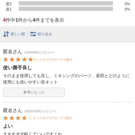
星2
0
%
星1
0
%
4
件中
1
件から
4
件までを表示
新しい順
絞り込み
匿名
さん
（2024/6/9にレビュー）
ビックカメラグループで購入
使い勝手良し
そのまま使用しても良し、ミキシングのパーツ、基部とどのように
使用にも使いやすい良キット
参考になった
匿名
さん
（2022/1/23にレビュー）
ビックカメラグループで購入
よい
大きすぎず軽くていいですよね。