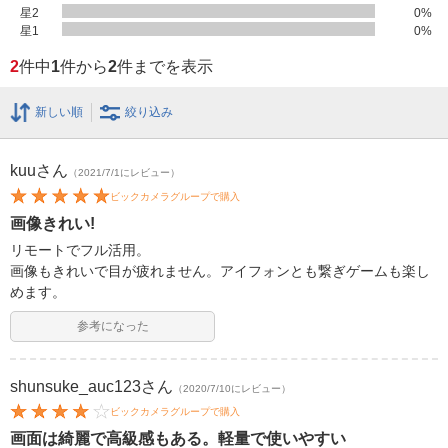
星2
0
%
星1
0
%
2
件中
1
件から
2
件までを表示
新しい順
絞り込み
kuu
さん
（2021/7/1にレビュー）
ビックカメラグループで購入
画像きれい!
リモートでフル活用。
画像もきれいで目が疲れません。アイフォンとも繋ぎゲームも楽し
めます。
参考になった
shunsuke_auc123
さん
（2020/7/10にレビュー）
ビックカメラグループで購入
画面は綺麗で高級感もある。軽量で使いやすい