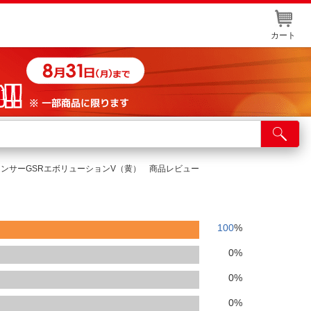
カート
店舗サービス
ット取り置き
a ランサーGSRエボリューションV（黄） 商品レビュー
イントカードWEB登録
舗情報・店舗一覧
100
%
取り寄せ品入荷状況照会
0
%
0
%
0
%