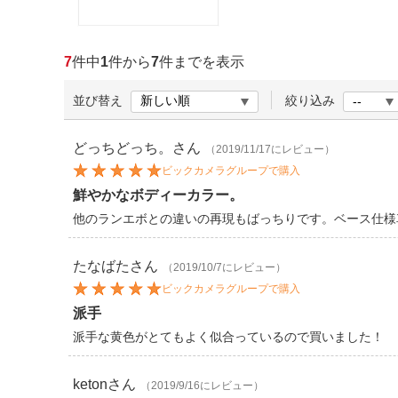
ほしいもの
お知らせ
7
件中
1
件から
7
件までを表示
並び替え
絞り込み
どっちどっち。
さん
（2019/11/17にレビュー）
ビックカメラグループで購入
鮮やかなボディーカラー。
他のランエボとの違いの再現もばっちりです。ベース仕様
たなばた
さん
（2019/10/7にレビュー）
ビックカメラグループで購入
派手
派手な黄色がとてもよく似合っているので買いました！
keton
さん
（2019/9/16にレビュー）