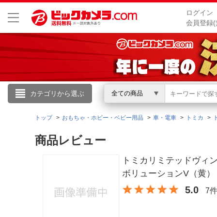
ログイン
会員登録(
こんにちは
カテゴリから選ぶ
全ての商品
ログイン
トップ
おもちゃ・ホビー・ベビー用品
車・電車
トミカ
商品レビュー
新規会員登録
トミカリミテッドヴィンテー
会員メニュー
ボリューションV（黄）
5.0
7
お買いもの履歴
閲覧履歴