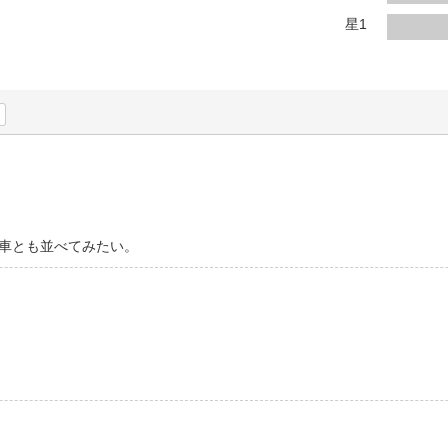
法
よくある質問・お問合せ
星1
I
ご利用規約
E
車とも並べてみたい。