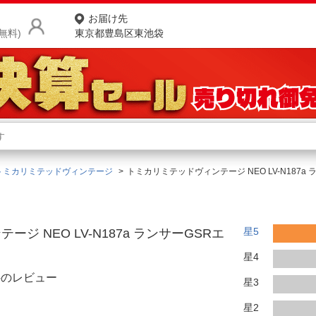
お届け先
無料)
東京都豊島区東池袋
商品をさがす
ランキングからさがす
ネ
トミカリミテッドヴィンテージ
トミカリミテッドヴィンテージ NEO LV-N187
カテゴリ一覧からさがす
ポ
店
星5
ジ NEO LV-N187a ランサーGSRエ
お
星4
お客様サポート
件のレビュー
星3
ご利用ガイド
星2