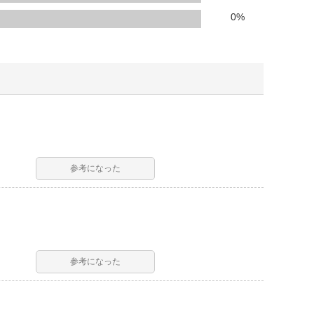
人窓口
0
%
R情報
nglish / 中文
参考になった
参考になった