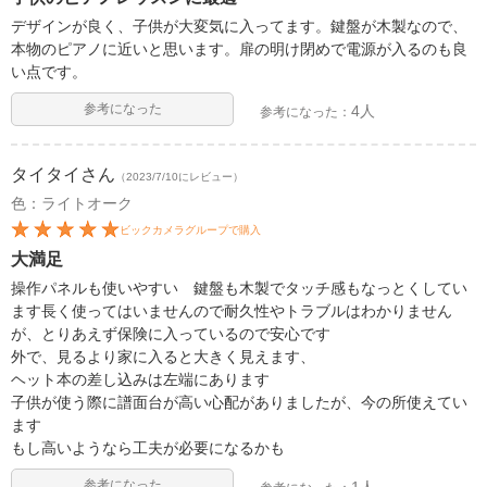
デザインが良く、子供が大変気に入ってます。鍵盤が木製なので、
本物のピアノに近いと思います。扉の明け閉めで電源が入るのも良
い点です。
参考になった
4人
参考になった：
タイタイ
さん
（2023/7/10にレビュー）
色：ライトオーク
ビックカメラグループで購入
大満足
操作パネルも使いやすい 鍵盤も木製でタッチ感もなっとくしてい
ます長く使ってはいませんので耐久性やトラブルはわかりません
が、とりあえず保険に入っているので安心です
外で、見るより家に入ると大きく見えます、
ヘット本の差し込みは左端にあります
子供が使う際に譜面台が高い心配がありましたが、今の所使えてい
ます
もし高いようなら工夫が必要になるかも
参考になった
1人