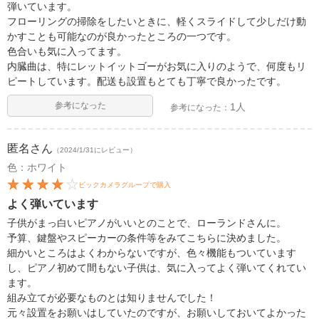
弾いています。
フローリングの掃除をしたいときに、軽くスライドして少しだけ動
かすことも可能なのが良かったところの一つです。
色合いも気に入ってます。
内臓曲は、特にレットイットゴーがお気に入りのようで、何度もリ
ピートしています。配送も設置もとても丁寧で良かったです。
参考になった
1人
参考になった：
匿名
さん
（2024/1/31にレビュー）
色：ホワイト
ビックカメラグループで購入
よく弾いています
子供がまっ白いピアノがいいとのことで、ローランドさんに。
予算、鍵盤やスピーカーの条件等をみてこちらに決めました。
細かいところはよくわからないですが、色々機能もついています
し、ピアノ初めて間もない子供は、気に入ってよく弾いてくれてい
ます。
組み立てが必要なものとは知りませんでした！
元々設置をお願いはしていたのですが、お願いしておいてよかった