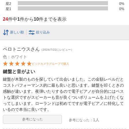
星2
0
%
星1
0
%
24
件中
1
件から
10
件までを表示
新しい順
絞り込み
ペロトニウス
さん
（2024/7/22にレビュー）
色：ホワイト
ビックカメラグループで購入
鍵盤と音がよい
鍵盤が木製のものを探していて出会いました。この金額レベルだと
コストパフォーマンス的に最も良いと思います。鍵盤を叩くときの
感触が違います。夜弾いたりするので電子ピアノが自分的にはベス
トな選択ですがスピーカーも音が良くついボリュームを上げたくな
ってしまいます。ローランドは初めてですが電子ピアノに特化して
いるので本当に良いです。
参考になった
1人
参考になった：