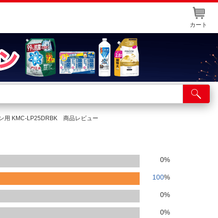
カート
店舗サービス
ット取り置き
用 KMC-LP25DRBK 商品レビュー
イントカードWEB登録
舗情報・店舗一覧
0
%
取り寄せ品入荷状況照会
100
%
0
%
0
%