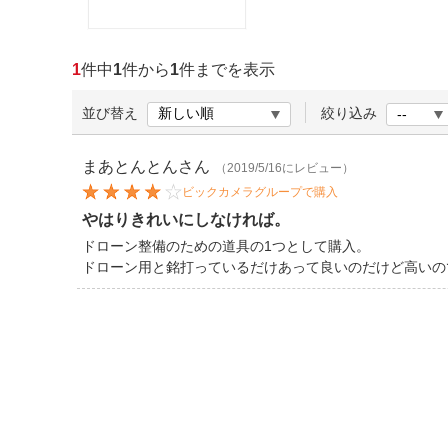
ほしいもの
お知らせ
1
件中
1
件から
1
件までを表示
並び替え
絞り込み
まあとんとん
さん
（2019/5/16にレビュー）
ビックカメラグループで購入
やはりきれいにしなければ。
ドローン整備のための道具の1つとして購入。
ドローン用と銘打っているだけあって良いのだけど高いので