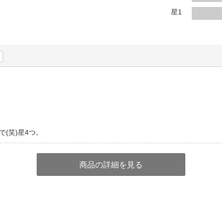
法
よくある質問・お問合せ
星1
I
ご利用規約
E
(笑)星4つ。
商品の詳細を見る