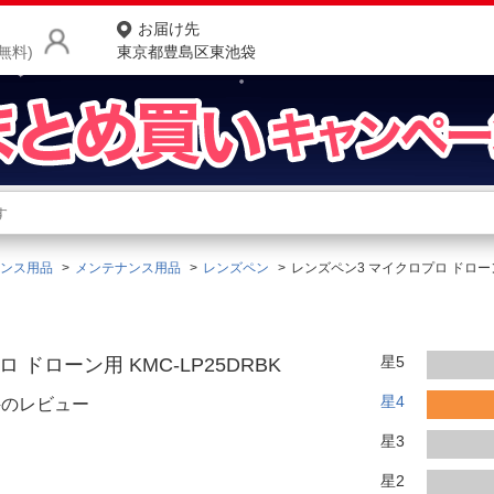
お届け先
無料)
東京都豊島区東池袋
商品をさがす
ランキングからさがす
ネ
ンス用品
メンテナンス用品
レンズペン
レンズペン3 マイクロプロ ドローン
カテゴリ一覧からさがす
ポ
店
星5
 ドローン用 KMC-LP25DRBK
お
星4
件のレビュー
お客様サポート
星3
ご利用ガイド
星2