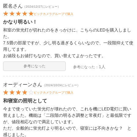
匿名
さん
（2024/12/27にレビュー）
ビックカメラグループで購入
かなり明るい！
和室の蛍光灯が切れたのをきっかけに、こちらのLEDを購入しまし
た。
7.5畳の部屋ですが、少し明る過ぎるくらいなので、一段階抑えて使
用してます。
お値段もお値打ちなので、買い替えてよかったです。
参考になった
1人
参考になった：
オーディーン
さん
（2024/10/24にレビュー）
ビックカメラグループで購入
和寝室の照明として
今まで使っていた蛍光灯が壊れたので、これを機にLED電灯に買い
替えました。機能は「二段階の明るさ調整と常夜灯」と最低限です
が、値段相応なので満足しています。
ただ、全般的に蛍光灯より明るいので、寝室には不向きかな？ と
感じました。