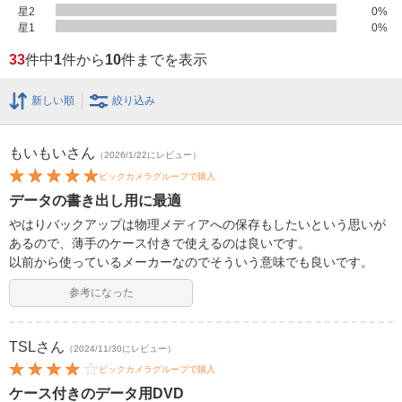
星2
0
%
星1
0
%
33
件中
1
件から
10
件までを表示
新しい順
絞り込み
もいもい
さん
（2026/1/22にレビュー）
ビックカメラグループで購入
データの書き出し用に最適
やはりバックアップは物理メディアへの保存もしたいという思いが
あるので、薄手のケース付きで使えるのは良いです。
以前から使っているメーカーなのでそういう意味でも良いです。
参考になった
TSL
さん
（2024/11/30にレビュー）
ビックカメラグループで購入
ケース付きのデータ用DVD