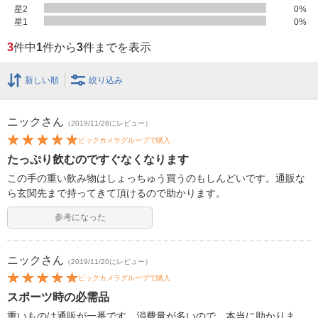
星2
0
%
星1
0
%
3
件中
1
件から
3
件までを表示
新しい順
絞り込み
ニック
さん
（2019/11/28にレビュー）
ビックカメラグループで購入
たっぷり飲むのですぐなくなります
この手の重い飲み物はしょっちゅう買うのもしんどいです。通販な
ら玄関先まで持ってきて頂けるので助かります。
参考になった
ニック
さん
（2019/11/20にレビュー）
ビックカメラグループで購入
スポーツ時の必需品
重いものは通販が一番です。消費量が多いので、本当に助かりま