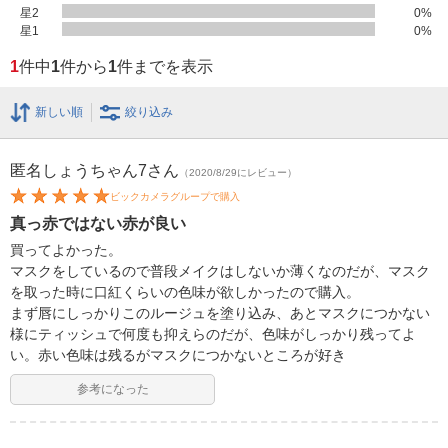
星2
0
%
星1
0
%
1
件中
1
件から
1
件までを表示
新しい順
絞り込み
匿名しょうちゃん7
さん
（2020/8/29にレビュー）
ビックカメラグループで購入
真っ赤ではない赤が良い
買ってよかった。
マスクをしているので普段メイクはしないか薄くなのだが、マスク
を取った時に口紅くらいの色味が欲しかったので購入。
まず唇にしっかりこのルージュを塗り込み、あとマスクにつかない
様にティッシュで何度も抑えらのだが、色味がしっかり残ってよ
い。赤い色味は残るがマスクにつかないところが好き
参考になった