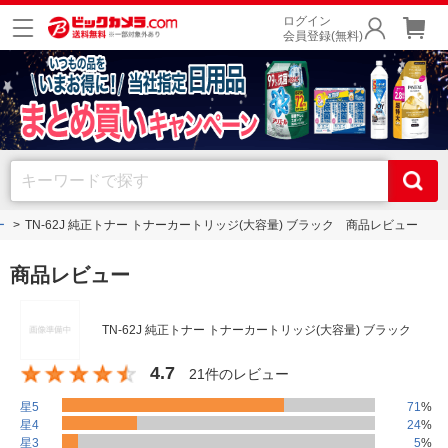
ログイン
会員登録(無料)
ー
TN-62J 純正トナー トナーカートリッジ(大容量) ブラック 商品レビュー
商品レビュー
TN-62J 純正トナー トナーカートリッジ(大容量) ブラック
4.7
21件のレビュー
星5
71
%
星4
24
%
星3
5
%