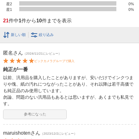
星2
0
%
星1
0
%
21
件中
1
件から
10
件までを表示
新しい順
絞り込み
匿名
さん
（2024/11/21にレビュー）
ビックカメラグループで購入
純正が一番
以前、汎用品を購入したことがありますが、安いだけでインクつま
りや塊、紙の汚れにつながったことがあり、それ以降は若干高価で
も純正品のみ使用しています。
勿論、問題のない汎用品もあるとは思いますが、あくまでも私見で
す。
参考になった
maruishoten
さん
（2023/12/2にレビュー）