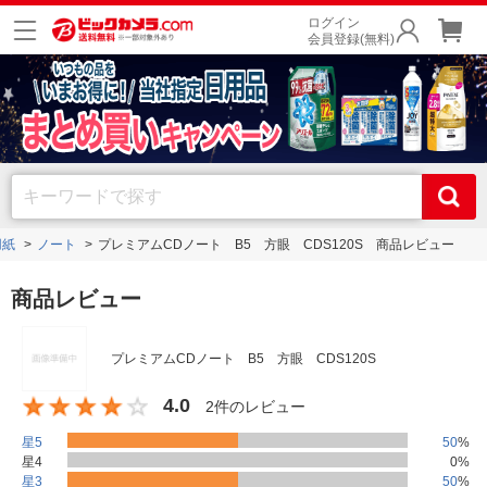
ログイン
会員登録(無料)
用紙
ノート
プレミアムCDノート B5 方眼 CDS120S 商品レビュー
商品レビュー
プレミアムCDノート B5 方眼 CDS120S
4.0
2件のレビュー
星5
50
%
星4
0
%
星3
50
%