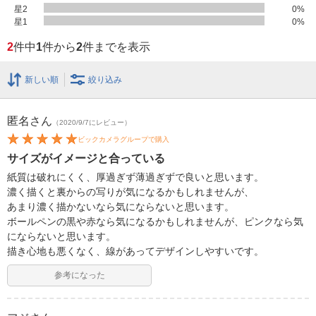
星2
0
%
星1
0
%
2
件中
1
件から
2
件までを表示
新しい順
絞り込み
匿名
さん
（2020/9/7にレビュー）
ビックカメラグループで購入
サイズがイメージと合っている
紙質は破れにくく、厚過ぎず薄過ぎずで良いと思います。
濃く描くと裏からの写りが気になるかもしれませんが、
あまり濃く描かないなら気にならないと思います。
ボールペンの黒や赤なら気になるかもしれませんが、ピンクなら気
にならないと思います。
描き心地も悪くなく、線があってデザインしやすいです。
参考になった