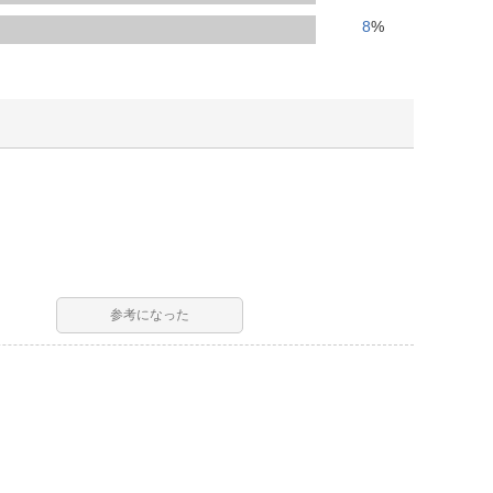
人窓口
8
%
R情報
nglish / 中文
参考になった