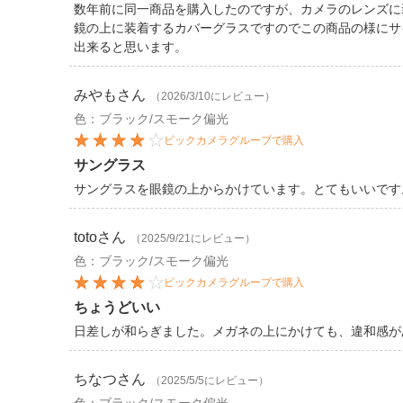
数年前に同一商品を購入したのですが、カメラのレンズに
鏡の上に装着するカバーグラスですのでこの商品の様にサ
出来ると思います。
みやも
さん
（2026/3/10にレビュー）
色：ブラック/スモーク偏光
ビックカメラグループで購入
サングラス
サングラスを眼鏡の上からかけています。とてもいいです
toto
さん
（2025/9/21にレビュー）
色：ブラック/スモーク偏光
ビックカメラグループで購入
ちょうどいい
日差しが和らぎました。メガネの上にかけても、違和感が
ちなつ
さん
（2025/5/5にレビュー）