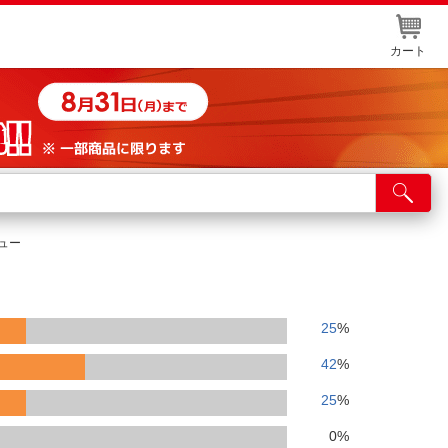
カート
店舗サービス
ット取り置き
ビュー
イントカードWEB登録
舗情報・店舗一覧
25
%
取り寄せ品入荷状況照会
42
%
25
%
0
%