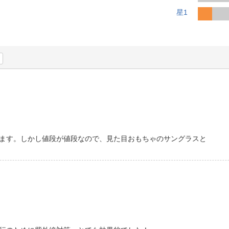
法
よくある質問・お問合せ
星1
I
ご利用規約
E
ます。しかし値段が値段なので、見た目おもちゃのサングラスと