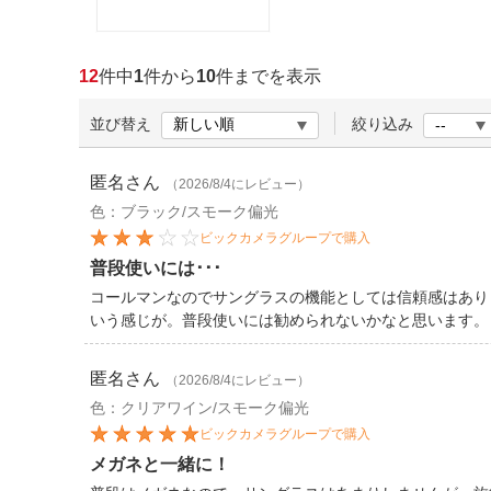
ほしいもの
お知らせ
12
件中
1
件から
10
件までを表示
並び替え
絞り込み
匿名
さん
（2026/8/4にレビュー）
色：ブラック/スモーク偏光
ビックカメラグループで購入
普段使いには･･･
コールマンなのでサングラスの機能としては信頼感はあり
いう感じが。普段使いには勧められないかなと思います。
匿名
さん
（2026/8/4にレビュー）
色：クリアワイン/スモーク偏光
ビックカメラグループで購入
メガネと一緒に！