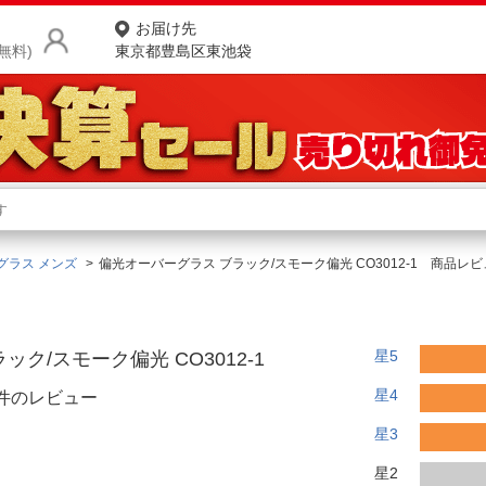
お届け先
無料)
東京都豊島区東池袋
商品をさがす
ランキングからさがす
ネ
グラス メンズ
偏光オーバーグラス ブラック/スモーク偏光 CO3012-1 商品レ
カテゴリ一覧からさがす
ポ
店
星5
ク/スモーク偏光 CO3012-1
お
星4
2件のレビュー
お客様サポート
星3
ご利用ガイド
星2