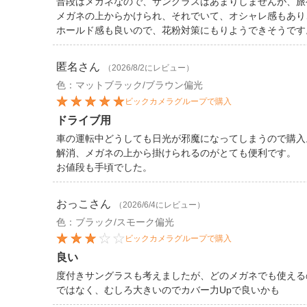
普段はメガネなので、サングラスはあまりしませんが、旅
メガネの上からかけられ、それでいて、オシャレ感もあり
ホールド感も良いので、花粉対策にもりようできそうです
匿名
さん
（2026/8/2にレビュー）
色：マットブラック/ブラウン偏光
ビックカメラグループで購入
ドライブ用
車の運転中どうしても日光が邪魔になってしまうので購入
解消、メガネの上から掛けられるのがとても便利です。
お値段も手頃でした。
おっこ
さん
（2026/6/4にレビュー）
色：ブラック/スモーク偏光
ビックカメラグループで購入
良い
度付きサングラスも考えましたが、どのメガネでも使える
ではなく、むしろ大きいのでカバー力Upで良いかも