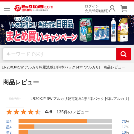
ログイン
会員登録(無料)
LR20XJ/4SW アルカリ乾電池単1形4本パック [4本 /アルカリ] 商品レビュー
商品レビュー
LR20XJ/4SW アルカリ乾電池単1形4本パック [4本 /アルカリ]
4.6
135件のレビュー
星5
73
%
星4
17
%
星3
10
%