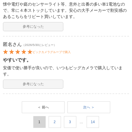
懐中電灯や庭のセンサーライト等、意外と出番の多い単1電池なの
で、常に４本ストックしています。安心の大手メーカーで割安感の
あるこちらをリピート買いしています。
参考になった
匿名
さん
（2026/5/30にレビュー）
ビックカメラグループで購入
やすいです。
安価で使い勝手が良いので、いつもビッグカメラで購入していま
す。
参考になった
＜ 前へ
次へ ＞
1
2
3
…
14