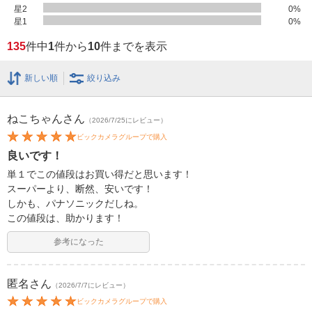
星2
0
%
星1
0
%
135
件中
1
件から
10
件までを表示
新しい順
絞り込み
ねこちゃん
さん
（2026/7/25にレビュー）
ビックカメラグループで購入
良いです！
単１でこの値段はお買い得だと思います！
スーパーより、断然、安いです！
しかも、パナソニックだしね。
この値段は、助かります！
参考になった
匿名
さん
（2026/7/7にレビュー）
ビックカメラグループで購入