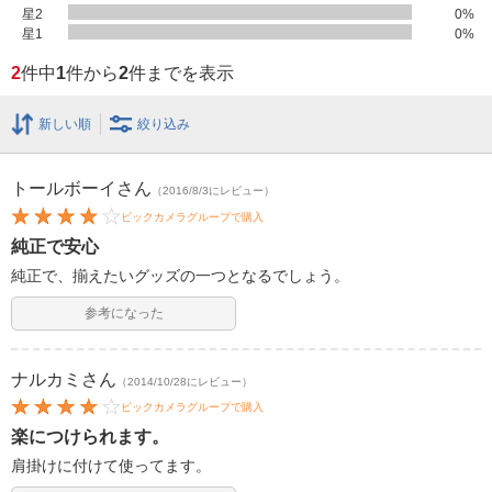
星2
0
%
星1
0
%
2
件中
1
件から
2
件までを表示
新しい順
絞り込み
トールボーイ
さん
（2016/8/3にレビュー）
ビックカメラグループで購入
純正で安心
純正で、揃えたいグッズの一つとなるでしょう。
参考になった
ナルカミ
さん
（2014/10/28にレビュー）
ビックカメラグループで購入
楽につけられます。
肩掛けに付けて使ってます。