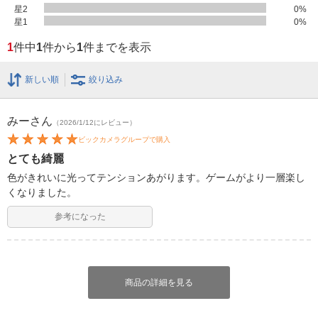
星2
0
%
星1
0
%
1
件中
1
件から
1
件までを表示
新しい順
絞り込み
みー
さん
（2026/1/12にレビュー）
ビックカメラグループで購入
とても綺麗
色がきれいに光ってテンションあがります。ゲームがより一層楽し
くなりました。
参考になった
商品の詳細を見る