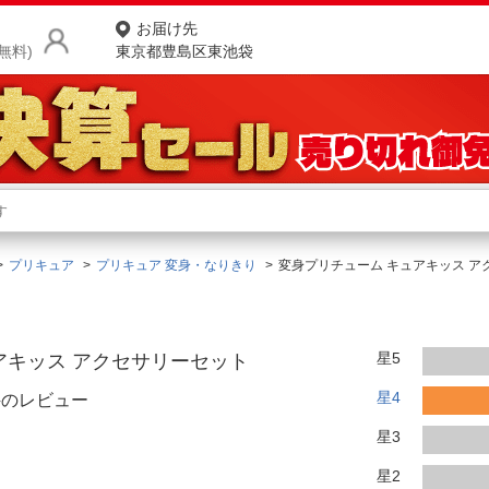
お届け先
無料)
東京都豊島区東池袋
商品をさがす
ランキングからさがす
ネ
プリキュア
プリキュア 変身・なりきり
変身プリチューム キュアキッス 
カテゴリ一覧からさがす
ポ
店
星5
アキッス アクセサリーセット
お
星4
件のレビュー
お客様サポート
星3
ご利用ガイド
星2