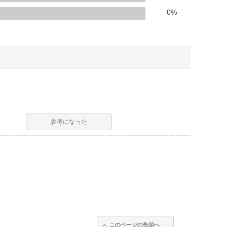
人窓口
0
%
R情報
nglish / 中文
参考になった
このページの先頭へ
このページの先頭へ