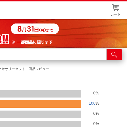
カート
店舗サービス
ット取り置き
アクセサリーセット 商品レビュー
イントカードWEB登録
舗情報・店舗一覧
0
%
取り寄せ品入荷状況照会
100
%
0
%
0
%