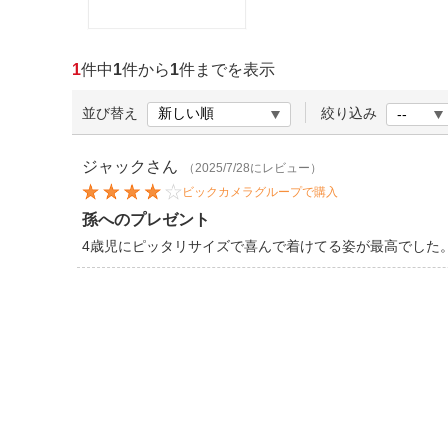
ほしいもの
お知らせ
1
件中
1
件から
1
件までを表示
並び替え
絞り込み
ジャック
さん
（2025/7/28にレビュー）
ビックカメラグループで購入
孫へのプレゼント
4歳児にピッタリサイズで喜んで着けてる姿が最高でした