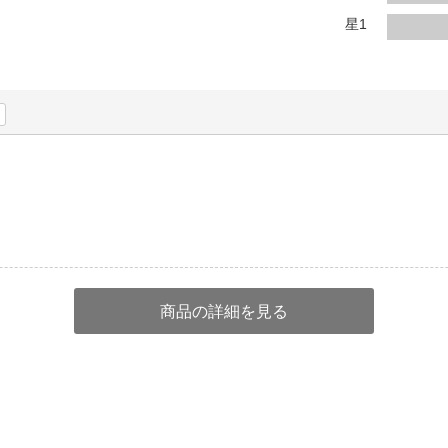
法
よくある質問・お問合せ
星1
I
ご利用規約
E
。
商品の詳細を見る