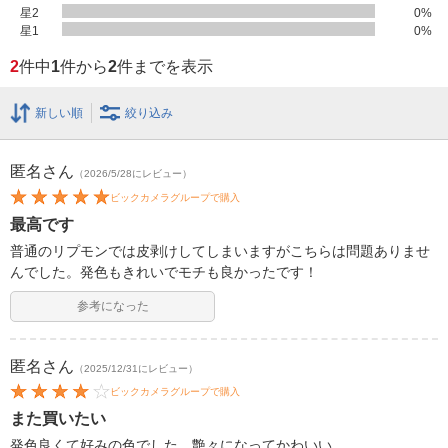
星2
0
%
星1
0
%
2
件中
1
件から
2
件までを表示
新しい順
絞り込み
匿名
さん
（2026/5/28にレビュー）
ビックカメラグループで購入
最高です
普通のリプモンでは皮剥けしてしまいますがこちらは問題ありませ
んでした。発色もきれいでモチも良かったです！
参考になった
匿名
さん
（2025/12/31にレビュー）
ビックカメラグループで購入
また買いたい
発色良くて好みの色でした。艶々になってかわいい。