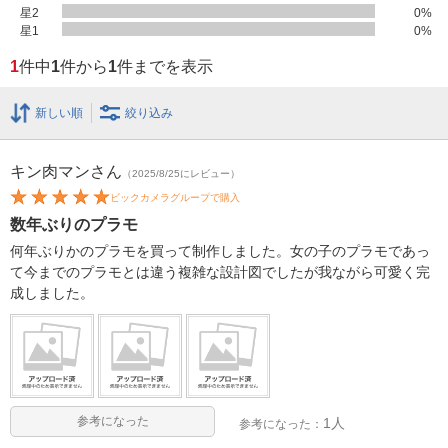
星2
0
%
星1
0
%
1
件中
1
件から
1
件までを表示
新しい順
絞り込み
キン肉マン
さん
（2025/8/25にレビュー）
ビックカメラグループで購入
数年ぶりのプラモ
何年ぶりかのプラモを買って制作しました。女の子のプラモであっ
て今までのプラモとは違う複雑な設計図でしたが我ながら可愛く完
成しました。
参考になった
1人
参考になった：