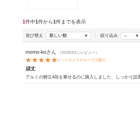
ほしいもの
お知らせ
1
件中
1
件から
1
件までを表示
並び替え
絞り込み
momo-ko
さん
（2026/3/1にレビュー）
ビックカメラグループで購入
頑丈
アルミの脚立4段を乗せるのに購入しました、しっかり設