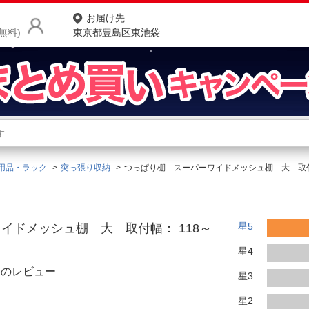
お届け先
無料)
東京都豊島区東池袋
商品をさがす
ランキングからさがす
ネ
用品・ラック
突っ張り収納
つっぱり棚 スーパーワイドメッシュ棚 大 取付幅
カテゴリ一覧からさがす
ポ
店
星5
イドメッシュ棚 大 取付幅： 118～
お
星4
お客様サポート
件のレビュー
星3
ご利用ガイド
星2