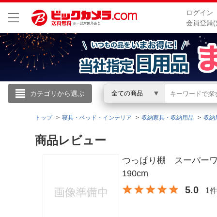
ログイン
会員登録(
こんにちは
カテゴリから選ぶ
全ての商品
ログイン
トップ
寝具・ベッド・インテリア
収納家具・収納用品
収納
商品レビュー
新規会員登録
つっぱり棚 スーパーワ
会員メニュー
190cm
5.0
1
お買いもの履歴
閲覧履歴