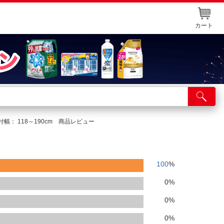
カート
店舗サービス
ット取り置き
： 118～190cm 商品レビュー
イントカードWEB登録
舗情報・店舗一覧
100
%
取り寄せ品入荷状況照会
0
%
0
%
0
%