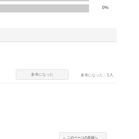
人窓口
0
%
R情報
nglish / 中文
参考になった
1人
参考になった：
このページの先頭へ
このページの先頭へ