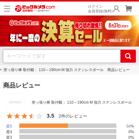
ログイン
会員登録(無料)
突っ張り棒 取付幅： 110～190cm M 強力 ステンレスポール 商品レビュー
商品レビュー
突っ張り棒 取付幅： 110～190cm M 強力 ステンレスポール
3.5
2件のレビュー
星5
50
%
星4
0
%
星3
0
%