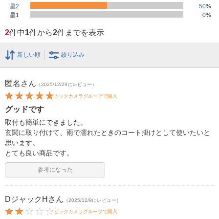
星2
50
%
星1
0
%
2
件中
1
件から
2
件までを表示
新しい順
絞り込み
匿名
さん
（2025/12/29にレビュー）
ビックカメラグループで購入
グッドです
取付も簡単にできました。
玄関に取り付けて、雨で濡れたときのコート掛けとして使いたいと
思います。
とても良い商品です。
参考になった
DジャックH
さん
（2025/12/9にレビュー）
ビックカメラグループで購入