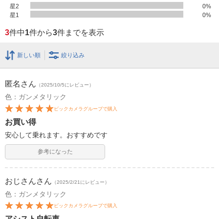
星2
0
%
星1
0
%
3
件中
1
件から
3
件までを表示
新しい順
絞り込み
匿名
さん
（2025/10/5にレビュー）
色：ガンメタリック
ビックカメラグループで購入
お買い得
安心して乗れます。おすすめです
参考になった
おじさん
さん
（2025/2/21にレビュー）
色：ガンメタリック
ビックカメラグループで購入
アシスト自転車