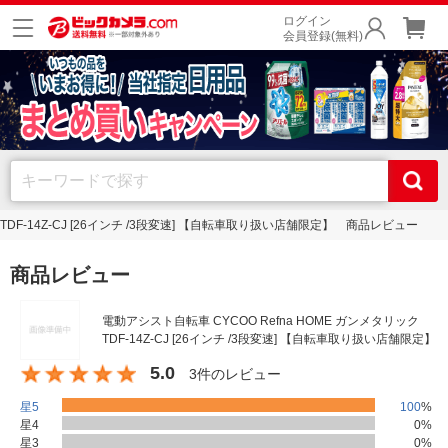
ログイン
会員登録(無料)
 TDF-14Z-CJ [26インチ /3段変速] 【自転車取り扱い店舗限定】 商品レビュー
商品レビュー
電動アシスト自転車 CYCOO Refna HOME ガンメタリック
TDF-14Z-CJ [26インチ /3段変速] 【自転車取り扱い店舗限定】
5.0
3件のレビュー
星5
100
%
星4
0
%
星3
0
%