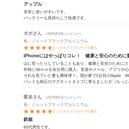
アップル
非常に使いやすいです。
バッテリーも長持ちして快適です。
ポポ
さん
（2025/6/19にレビュー）
色：ジェットブラックアルミニウム
ビックカメラグループで購入
iPhoneにはやっぱりコレ！ 健康と安心のため
山に登ったりしていることもあり、健康と安全のためにスマ
年秋に46ｍｍを自分用に購入。音楽やメール、アプリや
それを見ていた妻も興味津々。我が家で2台目のApple Wat
バンドも純正のマグネットタイプに替えましたが（ちっと
匿名
さん
（2025/6/13にレビュー）
色：ジェットブラックアルミニウム
ビックカメラグループで購入
鉄板
60代男性です。