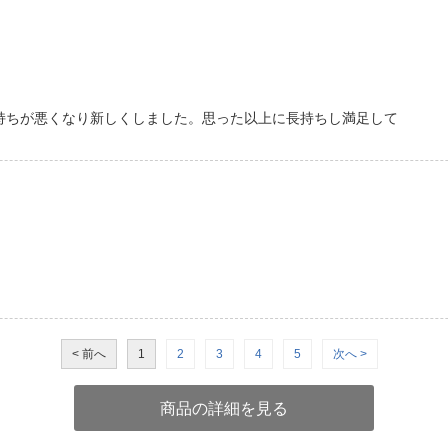
持ちが悪くなり新しくしました。思った以上に長持ちし満足して
< 前へ
1
2
3
4
5
次へ >
商品の詳細を見る