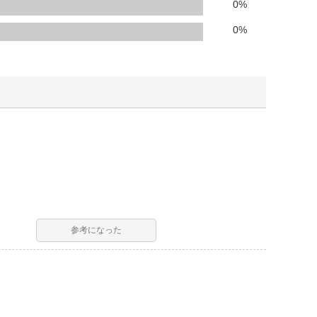
人窓口
0
%
R情報
0
%
nglish / 中文
参考になった