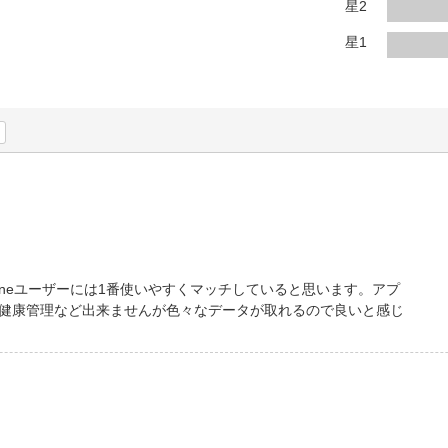
法
星2
よくある質問・お問合せ
I
星1
ご利用規約
E
oneユーザーには1番使いやすくマッチしていると思います。アプ
健康管理など出来ませんが色々なデータが取れるので良いと感じ