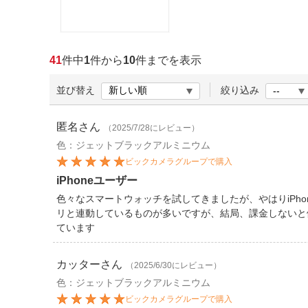
ほしいもの
お知らせ
41
件中
1
件から
10
件までを表示
並び替え
絞り込み
匿名
さん
（2025/7/28にレビュー）
色：ジェットブラックアルミニウム
ビックカメラグループで購入
iPhoneユーザー
色々なスマートウォッチを試してきましたが、やはりiPh
リと連動しているものが多いですが、結局、課金しないと
ています
カッター
さん
（2025/6/30にレビュー）
色：ジェットブラックアルミニウム
ビックカメラグループで購入