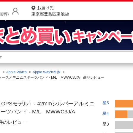
お届け先
無料)
東京都豊島区東池袋
商品をさがす
ランキングからさがす
ネ
連
Apple Watch
Apple Watch本体
カテゴリ一覧からさがす
ポ
ミニウムケースとデニムスポーツバンド - M/L MWWC3J/A 商品レビュー
店
お
星5
es 10（GPSモデル）- 42mmシルバーアルミニ
お客様サポート
バンド - M/L MWWC3J/A
星4
1件のレビュー
星3
ご利用ガイド