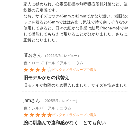
家人に勧められ、心電図把握や無呼吸症候群対策など、健
鉄板の安定感です。
なお、サイズにつき46mmと42mmでかなり迷い、老眼
ャツを着ると46mmでははみ出し気味で持て余しそうなの
使用してみると、日々の細かな作業は結局iPhone本体で
して機能してもらえば足りることが分かりました。さらに
正解となりました。
匿名
さん
（2025/6/7にレビュー）
色：ローズゴールドアルミニウム
ビックカメラグループで購入
旧モデルからの代替え
旧モデルが故障のため購入しました。サイズを悩みました
jam
さん
（2025/6/7にレビュー）
色：シルバーアルミニウム
ビックカメラグループで購入
腕に馴染んで違和感がなく とても良い