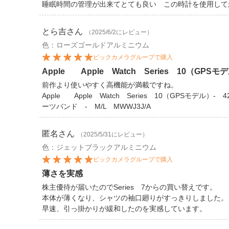
睡眠時間の管理が出来てとても良い この時計を使用して
とら吉
さん
（2025/6/2にレビュー）
色：ローズゴールドアルミニウム
ビックカメラグループで購入
Apple Apple Watch Series 10（GPSモ
前作より使いやすく高機能が満載ですね。
Apple Apple Watch Series 10（GPSモ
ーツバンド - M/L MWWJ3J/A
匿名
さん
（2025/5/31にレビュー）
色：ジェットブラックアルミニウム
ビックカメラグループで購入
薄さを実感
株主優待が届いたのでSeries 7からの買い替えです。
本体が薄くなり、シャツの袖口廻りがすっきりしました。
早速、引っ掛かりが緩和したのを実感しています。