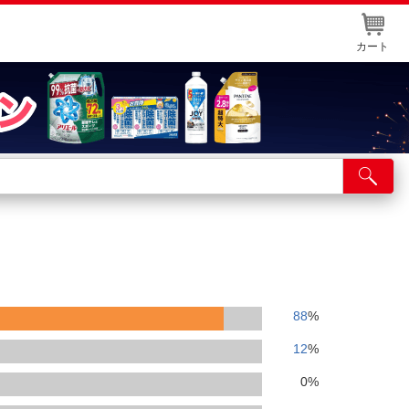
カート
店舗サービス
ット取り置き
イントカードWEB登録
舗情報・店舗一覧
取り寄せ品入荷状況照会
88
%
12
%
0
%