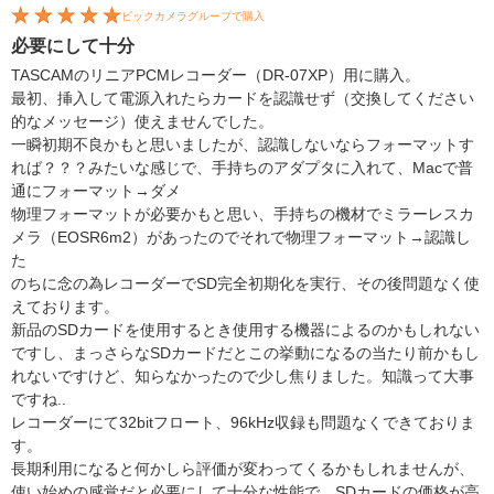
ビックカメラグループで購入
必要にして十分
TASCAMのリニアPCMレコーダー（DR-07XP）用に購入。
最初、挿入して電源入れたらカードを認識せず（交換してください
的なメッセージ）使えませんでした。
一瞬初期不良かもと思いましたが、認識しないならフォーマットす
れば？？？みたいな感じで、手持ちのアダプタに入れて、Macで普
通にフォーマット→ダメ
物理フォーマットが必要かもと思い、手持ちの機材でミラーレスカ
メラ（EOSR6m2）があったのでそれで物理フォーマット→認識し
た
のちに念の為レコーダーでSD完全初期化を実行、その後問題なく使
えております。
新品のSDカードを使用するとき使用する機器によるのかもしれない
ですし、まっさらなSDカードだとこの挙動になるの当たり前かもし
れないですけど、知らなかったので少し焦りました。知識って大事
ですね..
レコーダーにて32bitフロート、96kHz収録も問題なくできておりま
す。
長期利用になると何かしら評価が変わってくるかもしれませんが、
使い始めの感覚だと必要にして十分な性能で、SDカードの価格が高