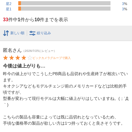
星2
3
%
星1
3
%
33
件中
1
件から
10
件までを表示
新しい順
絞り込み
匿名
さん
（2026/7/25にレビュー）
ビックカメラグループで購入
今後は値上がりも…
昨今の値上がりでこうしたPB商品も品切れや生産終了が相次いでい
ます。
キオクシアなどもモデルチェンジ前のメモリカードなどは比較的手
頃ですが、
型番が変わって現行モデルは大幅に値上がりはしていますね。(；´Д
｀)
こちらの製品も容量によっては既に品切れとなっているため、
手頃な価格帯の製品が欲しい方は1つ持っておくと良さそうです。