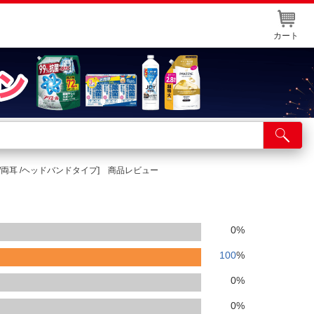
カート
店舗サービス
ット取り置き
USB /両耳 /ヘッドバンドタイプ] 商品レビュー
イントカードWEB登録
舗情報・店舗一覧
0
%
取り寄せ品入荷状況照会
100
%
0
%
0
%