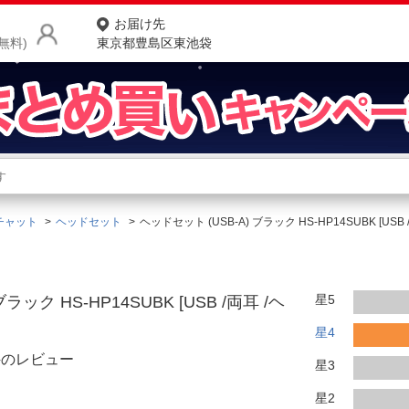
お届け先
無料)
東京都豊島区東池袋
商品をさがす
ランキングからさがす
ネ
チャット
ヘッドセット
ヘッドセット (USB-A) ブラック HS-HP14SUBK [
カテゴリ一覧からさがす
ポ
店
星5
ラック HS-HP14SUBK [USB /両耳 /ヘ
お
星4
お客様サポート
件のレビュー
星3
ご利用ガイド
星2