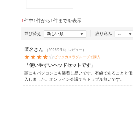
ほしいもの
お知らせ
1
件中
1
件から
1
件までを表示
並び替え
絞り込み
匿名
さん
（2026/2/14にレビュー）
ビックカメラグループで購入
「使いやすいヘッドセットです」
頭にもパソコンにも装着し易いです。有線であることと価
入しました。オンライン会議でもトラブル無いです。