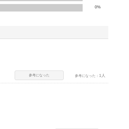
人窓口
0
%
R情報
nglish / 中文
参考になった
1人
参考になった：