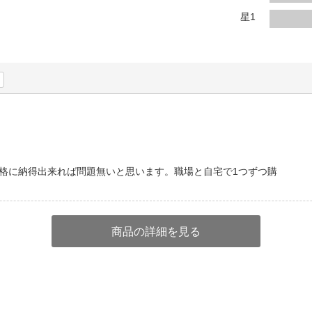
法
よくある質問・お問合せ
星1
I
ご利用規約
E
格に納得出来れば問題無いと思います。職場と自宅で1つずつ購
商品の詳細を見る