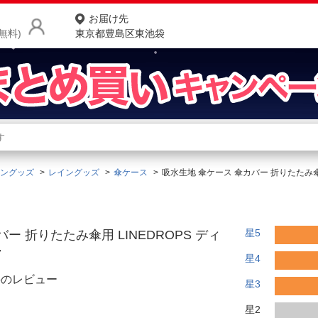
お届け先
無料)
東京都豊島区東池袋
商品をさがす
ランキングからさがす
ネ
ングッズ
レイングッズ
傘ケース
吸水生地 傘ケース 傘カバー 折りたたみ傘用 
カテゴリ一覧からさがす
ポ
店
星5
ー 折りたたみ傘用 LINEDROPS ディ
お
7
星4
お客様サポート
件のレビュー
星3
ご利用ガイド
星2