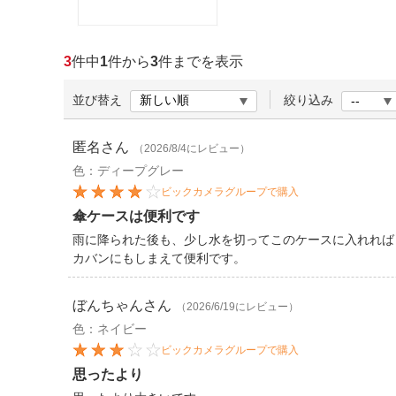
ほしいもの
お知らせ
3
件中
1
件から
3
件までを表示
並び替え
絞り込み
匿名
さん
（2026/8/4にレビュー）
色：ディープグレー
ビックカメラグループで購入
傘ケースは便利です
雨に降られた後も、少し水を切ってこのケースに入れれば
カバンにもしまえて便利です。
ぼんちゃん
さん
（2026/6/19にレビュー）
色：ネイビー
ビックカメラグループで購入
思ったより