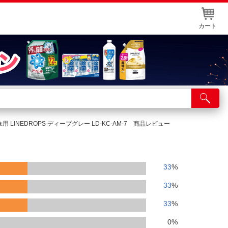
カート
店舗サービス
ット取り置き
LINEDROPS ディープグレー LD-KC-AM-7 商品レビュー
イントカードWEB登録
舗情報・店舗一覧
33
%
取り寄せ品入荷状況照会
33
%
33
%
0
%